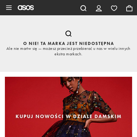
Pomiń i przejdź do głównej zawartości
O NIE! TA MARKA JEST NIEDOSTĘPNA
Ale nie martw się — możesz przecież przebierać u nas w wielu innych
ekstra markach.
KUPUJ NOWOŚCI W DZIALE DAMSKIM