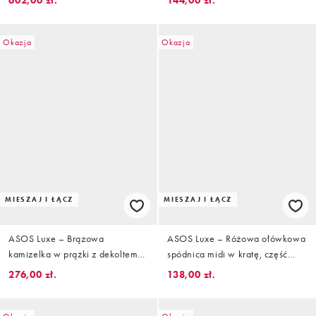
602,00 zł.
144,00 zł.
Okazja
Okazja
MIESZAJ I ŁĄCZ
MIESZAJ I ŁĄCZ
ASOS Luxe – Brązowa
ASOS Luxe – Różowa ołówkowa
kamizelka w prążki z dekoltem
spódnica midi w kratę, część
typu halter i bukiecikiem, część
zestawu
276,00 zł.
138,00 zł.
zestawu