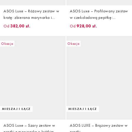
ASOS Luxe – Różowy zestaw w
ASOS Luxe – Profilowany zestaw
kratę: zbierana marynarka i
w czekoladową pepitkę:
ołówkowa spódnica midi
kamizelka i spodnie
Od
382,00 zł.
Od
928,00 zł.
Okazja
Okazja
MIESZAJ I ŁĄCZ
MIESZAJ I ŁĄCZ
ASOS Luxe – Szary zestaw w
ASOS LUXE – Brązowy zestaw w
prążki z marynarką o krótkim
prążki