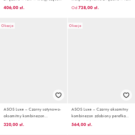
zestawu
i dopasowane spodnie
406,00 zł.
Od
728,00 zł.
Okazja
Okazja
ASOS Luxe – Czarny satynowo-
ASOS Luxe – Czarny aksamitny
aksamitny kombinezon
kombinezon zdobiony perełkami
z odsłoniętymi ramionami
z głębokim dekoltem
320,00 zł.
564,00 zł.