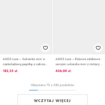
ASOS Luxe – Sukienka mini w
ASOS Luxe – Różowa zdobiona
czekoladową pepitkę z cekinami
sercami sukienka mini z imitacji
i zdobionymi guzikami
zamszu
182,25 zł.
436,00 zł.
Obejrzano 72 z 385 produktów
WCZYTAJ WIĘCEJ