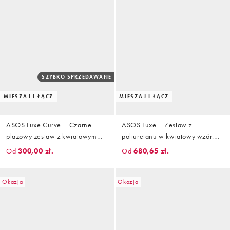
SZYBKO SPRZEDAWANE
MIESZAJ I ŁĄCZ
MIESZAJ I ŁĄCZ
ASOS Luxe Curve – Czarne
ASOS Luxe – Zestaw z
plażowy zestaw z kwiatowym
poliuretanu w kwiatowy wzór:
wzorem 3D: koszula i spodnie
spodnie z szerokimi nogawkami
Od
300,00 zł.
Od
680,65 zł.
z zakładkami i zbierana w talii
koszula
Okazja
Okazja