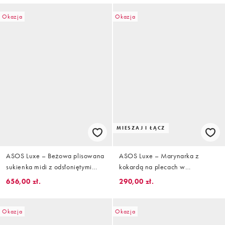
Okazja
Okazja
MIESZAJ I ŁĄCZ
ASOS Luxe – Beżowa plisowana
ASOS Luxe – Marynarka z
sukienka midi z odsłoniętymi
kokardą na plecach w
ramionami i wcięciem w talii
czekoladową pepitkę z cekinami,
656,00 zł.
290,00 zł.
część zestawu
Okazja
Okazja