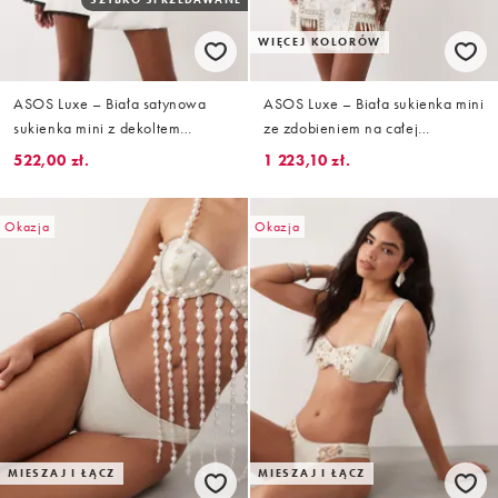
WIĘCEJ KOLORÓW
ASOS Luxe – Biała satynowa
ASOS Luxe – Biała sukienka mini
sukienka mini z dekoltem
ze zdobieniem na całej
bandeau i kontrastowym
powierzchni
522,00 zł.
1 223,10 zł.
zdobieniem
Okazja
Okazja
MIESZAJ I ŁĄCZ
MIESZAJ I ŁĄCZ