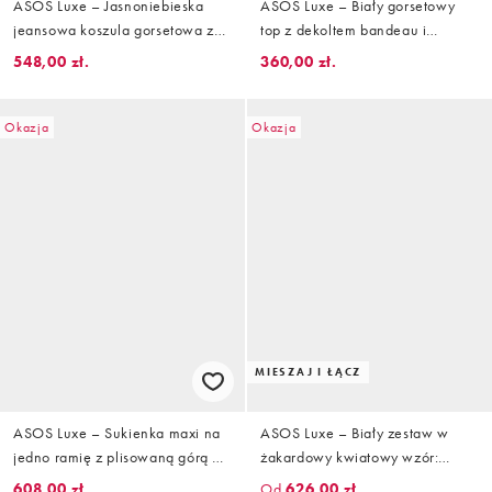
ASOS Luxe – Jasnoniebieska
ASOS Luxe – Biały gorsetowy
jeansowa koszula gorsetowa z
top z dekoltem bandeau i
baskinką zdobiona koronką i
kontrastowym zdobieniem
548,00 zł.
360,00 zł.
perełkami
Okazja
Okazja
MIESZAJ I ŁĄCZ
ASOS Luxe – Sukienka maxi na
ASOS Luxe – Biały zestaw w
jedno ramię z plisowaną górą w
żakardowy kwiatowy wzór:
kolorze mokki
taliowana marynarka z
608,00 zł.
Od
626,00 zł.