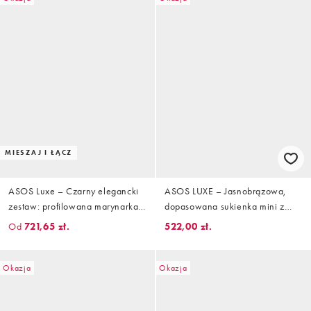
MIESZAJ I ŁĄCZ
ASOS Luxe – Czarny elegancki
ASOS LUXE – Jasnobrązowa,
zestaw: profilowana marynarka i
dopasowana sukienka mini z
spódnica mini
dekoltem bandeau i ozdobnymi
Od
721,65 zł.
522,00 zł.
kwiatami
Okazja
Okazja