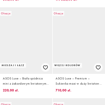
obszernymi ramionami i
spódnica mini
Okazja
Okazja
MIESZAJ I ŁĄCZ
WIĘCEJ KOLORÓW
ASOS Luxe – Biała spódnica
ASOS Luxe – Premium –
mini z żakardowym kwiatowym
Sukienka maxi w duży kwiatowy
wzorem, część zestawu
wzór
220,00 zł.
710,00 zł.
Okazja
Okazja