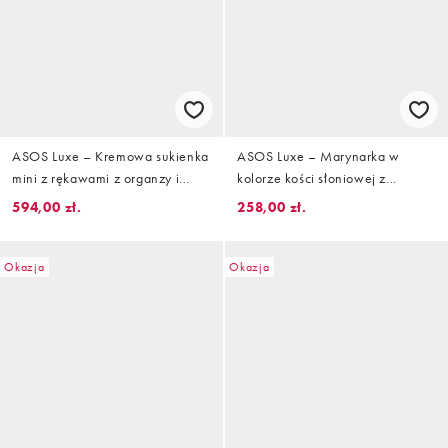
ASOS Luxe – Kremowa sukienka
ASOS Luxe – Marynarka w
mini z rękawami z organzy i
kolorze kości słoniowej z
ozdobnymi kwiatami
odsłoniętymi ramionami i
594,00 zł.
258,00 zł.
metalowymi złotymi guzikami,
część zestawu
Okazja
Okazja