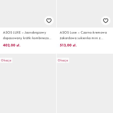
ASOS LUXE – Jasnobrązowy
ASOS Luxe – Czarno-kremowa
dopasowany krótki kombinezon
żakardowa sukienka mini z
w prążki
marszczoną spódnicą
402,00 zł.
513,00 zł.
Okazja
Okazja