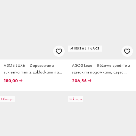
MIESZAJ I ŁĄCZ
ASOS LUXE – Dopasowana
ASOS Luxe – Różowe spodnie z
sukienka mini z zakładkami na
szerokimi nogawkami, część
biodrach w kolorze kości
zestawu
180,00 zł.
206,55 zł.
słoniowej
Okazja
Okazja