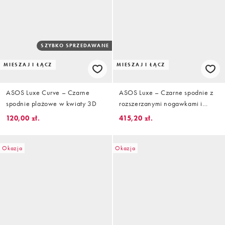
SZYBKO SPRZEDAWANE
MIESZAJ I ŁĄCZ
MIESZAJ I ŁĄCZ
ASOS Luxe Curve – Czarne
ASOS Luxe – Czarne spodnie z
spodnie plażowe w kwiaty 3D
rozszerzanymi nogawkami i
zdobieniami, część zestawu
120,00 zł.
415,20 zł.
Okazja
Okazja