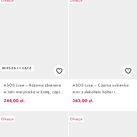
Okazja
Okazja
MIESZAJ I ŁĄCZ
ASOS Luxe – Różowa zbierana
ASOS Luxe – Czarna sukienka
w talii marynarka w kratę, część
mini z dekoltem halter i
zestawu
kontrastowym ozdobnym
244,00 zł.
363,00 zł.
kwiatem
Okazja
Okazja