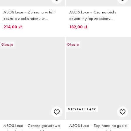
ASOS Luxe – Zbierana w talii
ASOS Luxe – Czarno-biały
koszula z poliuretanu w
aksamitny top zdobiony
kwiatowy wzór, część zestawu
perełkami z odkrytymi ramionami
214,00 zł.
182,00 zł.
i motywami w kształcie serca,
część zestawu
Okazja
Okazja
MIESZAJ I ŁĄCZ
ASOS Luxe – Czarna gorsetowa
ASOS Luxe – Zapinana na guziki