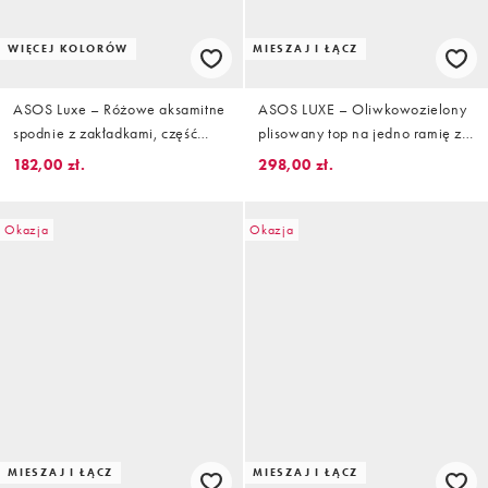
WIĘCEJ KOLORÓW
MIESZAJ I ŁĄCZ
ASOS Luxe – Różowe aksamitne
ASOS LUXE – Oliwkowozielony
spodnie z zakładkami, część
plisowany top na jedno ramię z
zestawu
poliuretanu, część zestawu
182,00 zł.
298,00 zł.
Okazja
Okazja
MIESZAJ I ŁĄCZ
MIESZAJ I ŁĄCZ