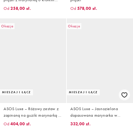
fasonie z siateczką i spodniami
Od
258,00 zł.
Od
578,00 zł.
Okazja
Okazja
MIESZAJ I ŁĄCZ
MIESZAJ I ŁĄCZ
ASOS Luxe – Różowy zestaw z
ASOS Luxe – Jasnozielona
zapinaną na guziki marynarką z
dopasowana marynarka w
kołnierzem i paskiem i spodniami
rozmyty kwiatowy wzór, część
Od
404,00 zł.
332,00 zł.
o prostym kroju
zestawu