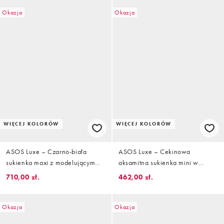
Okazja
Okazja
WIĘCEJ KOLORÓW
WIĘCEJ KOLORÓW
ASOS Luxe – Czarno-biała
ASOS Luxe – Cekinowa
sukienka maxi z modelującym
aksamitna sukienka mini w
topem z dekoltem bandeau i
kolorze szampana z
710,00 zł.
462,00 zł.
plisowaną siateczkową spódnicą
drapowanym przodem i
z materiału dobby
ozdobnymi ramionami
Okazja
Okazja