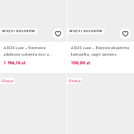
WIĘCEJ KOLORÓW
WIĘCEJ KOLORÓW
ASOS Luxe – Kremowa
ASOS Luxe – Różowa aksamitna
zdobiona sukienka mini z
kamizelka, część zestawu
kwadratowym dekoltem
1 196,10 zł.
100,00 zł.
Okazja
Okazja