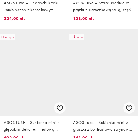
ASOS Luxe – Elegancki krótki
ASOS Luxe – Szare spodnie w
kombinezon z koronkowym
prążki z siateczkową talią, część
wykończeniem
zestawu
234,00 zł.
138,00 zł.
Okazja
Okazja
ASOS LUXE – Sukienka mini z
ASOS Luxe – Sukienka mini w
głębokim dekoltem, tiulową
groszki z kontrastową satynową
spódnicą i perełkami
spódnicą