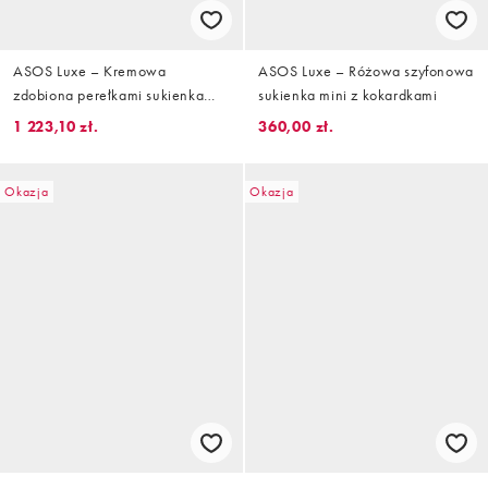
ASOS Luxe – Kremowa
ASOS Luxe – Różowa szyfonowa
zdobiona perełkami sukienka
sukienka mini z kokardkami
mini z długimi rękawami
1 223,10 zł.
360,00 zł.
Okazja
Okazja