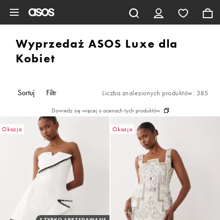
Pomiń i przejdź do głównej zawartości
Wyprzedaż ASOS Luxe dla
Kobiet
Sortuj
Filtr
Liczba znalezionych produktów: 385
Dowiedz się więcej o ocenach tych produktów
Okazja
Okazja
SZYBKO SPRZEDAWANE