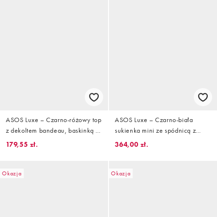
ASOS Luxe – Czarno-różowy top
ASOS Luxe – Czarno-biała
z dekoltem bandeau, baskinką i
sukienka mini ze spódnicą z
bukiecikiem
haftem angielskim
179,55 zł.
364,00 zł.
Okazja
Okazja