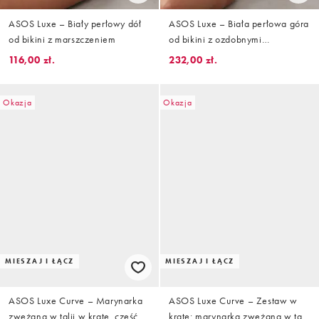
ASOS Luxe – Biały perłowy dół
ASOS Luxe – Biała perłowa góra
od bikini z marszczeniem
od bikini z ozdobnymi
muszelkami
116,00 zł.
232,00 zł.
Okazja
Okazja
MIESZAJ I ŁĄCZ
MIESZAJ I ŁĄCZ
ASOS Luxe Curve – Marynarka
ASOS Luxe Curve – Zestaw w
zwężana w talii w kratę, część
kratę: marynarka zwężana w talii