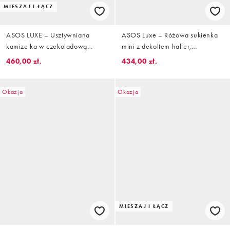
MIESZAJ I ŁĄCZ
ASOS LUXE – Usztywniana
ASOS Luxe – Różowa sukienka
kamizelka w czekoladową
mini z dekoltem halter,
pepitkę, część zestawu
falbankami i wzorem w róże
460,00 zł.
434,00 zł.
Okazja
Okazja
MIESZAJ I ŁĄCZ