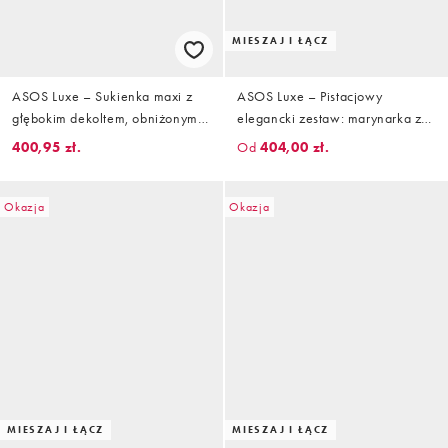
MIESZAJ I ŁĄCZ
ASOS Luxe – Sukienka maxi z
ASOS Luxe – Pistacjowy
głębokim dekoltem, obniżonym
elegancki zestaw: marynarka z
stanem i bukiecikami w drobny
ozdobną talią i spódnica mini
400,95 zł.
Od
404,00 zł.
kwiatowy wzór
Okazja
Okazja
MIESZAJ I ŁĄCZ
MIESZAJ I ŁĄCZ