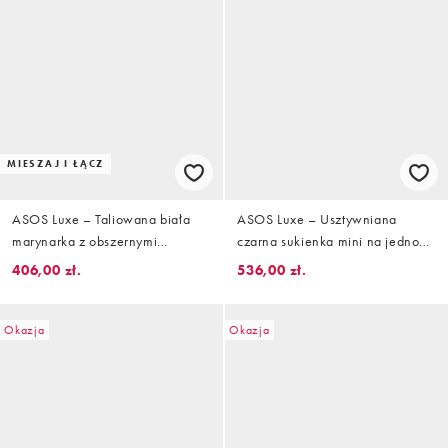
MIESZAJ I ŁĄCZ
ASOS Luxe – Taliowana biała
ASOS Luxe – Usztywniana
marynarka z obszernymi
czarna sukienka mini na jedno
ramionami i żakardowym
ramię z kokardkami z perełek
406,00 zł.
536,00 zł.
kwiatowym wzorem, część
zestawu
Okazja
Okazja