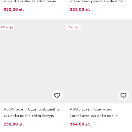
sukienka skater ze zdobionym
różowa marynarka z kołnierzem i
kwiatowym wzorem
paskiem, część zestawu
930,30 zł.
252,00 zł.
Okazja
Okazja
ASOS Luxe – Czarna aksamitna
ASOS Luxe – Czerwona
sukienka midi z żakardowym
koronkowa sukienka mini z
gorsetem
aksamitną kokardką i dekoltem
256,00 zł.
364,00 zł.
bandeau