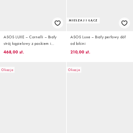
MIESZAJ I ŁĄCZ
ASOS LUXE – Cornelli – Biały
ASOS Luxe – Biały perłowy dół
strój kąpielowy z paskiem i
od bikini
ozdobnymi kwiatkami
468,00 zł.
210,00 zł.
Okazja
Okazja