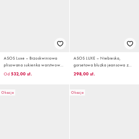
ASOS Luxe – Brzoskwiniowa
ASOS LUXE – Niebieska,
plisowana sukienka warstwowa
gorsetowa bluzka jeansowa z
mini z ozdobnymi rękawami
kopertowym przodem
Od
532,00 zł.
298,00 zł.
Okazja
Okazja