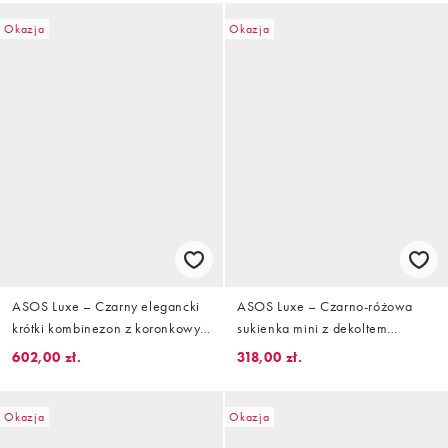
Okazja
Okazja
ASOS Luxe – Czarny elegancki
ASOS Luxe – Czarno-różowa
krótki kombinezon z koronkowym
sukienka mini z dekoltem
wykończeniem
bandeau i bukiecikami
602,00 zł.
318,00 zł.
Okazja
Okazja