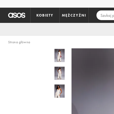
Pomiń i przejdź do głównej zawartości
KOBIETY
MĘŻCZYŹNI
Strona główna