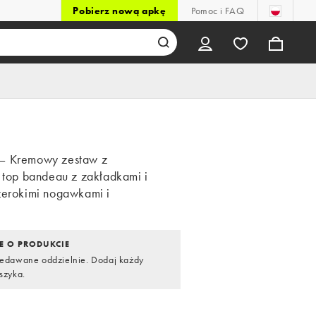
Pobierz nową apkę
Pomoc i FAQ
– Kremowy zestaw z
: top bandeau z zakładkami i
zerokimi nogawkami i
E O PRODUKCIE
zedawane oddzielnie. Dodaj każdy
szyka.