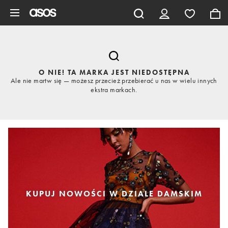
Pomiń i przejdź do głównej zawartości
O NIE! TA MARKA JEST NIEDOSTĘPNA
Ale nie martw się — możesz przecież przebierać u nas w wielu innych
ekstra markach.
KUPUJ NOWOŚCI W DZIALE DAMSKIM