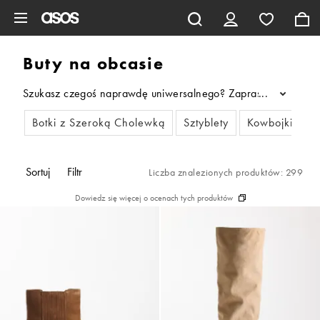
Pomiń i przejdź do głównej zawartości
Buty na obcasie
Szukasz czegoś naprawdę uniwersalnego? Zapraszamy do naszej 
...
Botki z Szeroką Cholewką
Sztyblety
Kowbojki
B
Sortuj
Filtr
Liczba znalezionych produktów: 299
Dowiedz się więcej o ocenach tych produktów