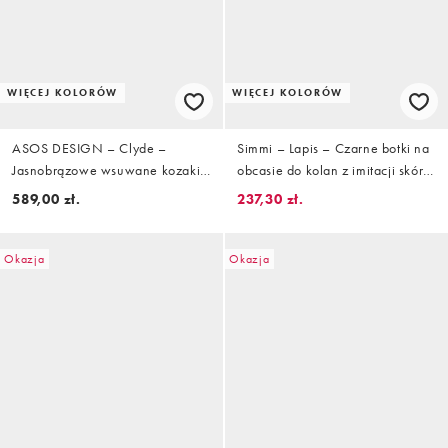
WIĘCEJ KOLORÓW
WIĘCEJ KOLORÓW
ASOS DESIGN – Clyde –
Simmi – Lapis – Czarne botki na
Jasnobrązowe wsuwane kozaki
obcasie do kolan z imitacji skóry
do kolan z okrągłymi noskami
krokodyla
589,00 zł.
237,30 zł.
Okazja
Okazja