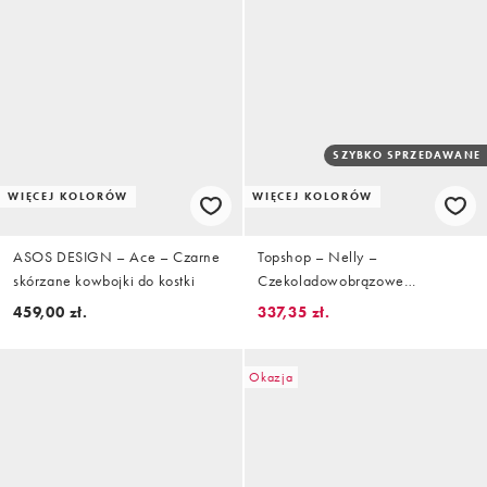
SZYBKO SPRZEDAWANE
WIĘCEJ KOLORÓW
WIĘCEJ KOLORÓW
ASOS DESIGN – Ace – Czarne
Topshop – Nelly –
skórzane kowbojki do kostki
Czekoladowobrązowe
zamszowe botki z noskami w
459,00 zł.
337,35 zł.
szpic
Okazja