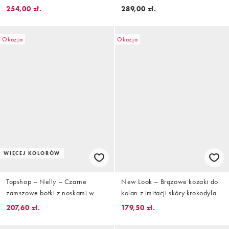
do kolan z imitacji zamszu
stylu trucker
254,00 zł.
289,00 zł.
Okazja
Okazja
WIĘCEJ KOLORÓW
Topshop – Nelly – Czarne
New Look – Brązowe kozaki do
zamszowe botki z noskami w
kolan z imitacji skóry krokodyla
szpic
na obcasie klockowym
207,60 zł.
179,50 zł.