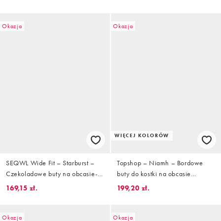
imitacji zamszu
Okazja
Okazja
WIĘCEJ KOLORÓW
SEQWL Wide Fit – Starburst –
Topshop – Niamh – Bordowe
Czekoladowe buty na obcasie-
buty do kostki na obcasie
kaczuszce z elastyczną
klockowym
169,15 zł.
199,20 zł.
cholewką z imitacji zamszu
Okazja
Okazja