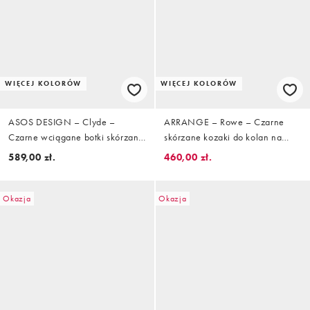
WIĘCEJ KOLORÓW
WIĘCEJ KOLORÓW
ASOS DESIGN – Clyde –
ARRANGE – Rowe – Czarne
Czarne wciągane botki skórzane
skórzane kozaki do kolan na
do kolan z okrągłymi noskami
obcasie premium
589,00 zł.
460,00 zł.
Okazja
Okazja