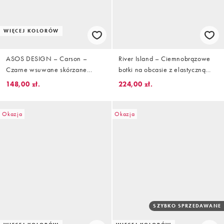
WIĘCEJ KOLORÓW
ASOS DESIGN – Carson –
River Island – Ciemnobrązowe
Czarne wsuwane skórzane
botki na obcasie z elastyczną
kowbojki do kolan z ozdobną
cholewką
148,00 zł.
224,00 zł.
sprzączką
Okazja
Okazja
SZYBKO SPRZEDAWANE