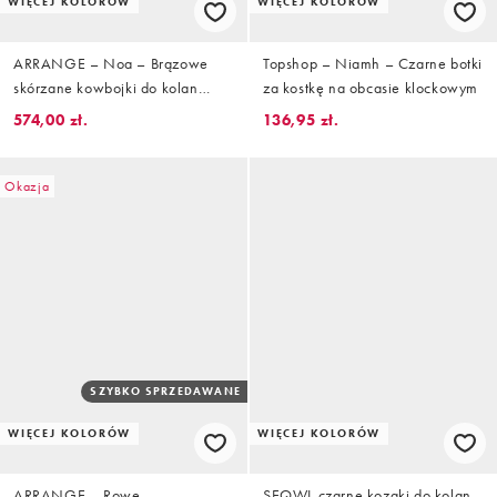
WIĘCEJ KOLORÓW
WIĘCEJ KOLORÓW
ARRANGE – Noa – Brązowe
Topshop – Niamh – Czarne botki
skórzane kowbojki do kolan
za kostkę na obcasie klockowym
premium ze wzorem skóry
574,00 zł.
136,95 zł.
krokodyla
Okazja
SZYBKO SPRZEDAWANE
WIĘCEJ KOLORÓW
WIĘCEJ KOLORÓW
ARRANGE – Rowe –
SEQWL czarne kozaki do kolan