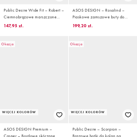
Public Desire Wide Fit – Robert –
ASOS DESIGN – Rosalind –
Ciemnobrązowe marszczone
Piaskowe zamszowe buty do
botki do kostki na obcasie
kostki na obcasie-kaczuszce
147,95 zł.
199,20 zł.
Okazja
Okazja
WIĘCEJ KOLORÓW
WIĘCEJ KOLORÓW
ASOS DESIGN Premium –
Public Desire – Scorpion –
Casper – Bordowe skórzane
Brązowe botki do kolan na