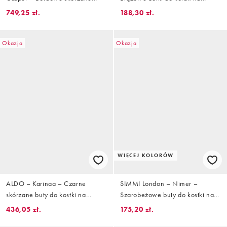
kozaki do kolan z okrągłymi
obcasie z kwadratowymi
749,25 zł.
188,30 zł.
noskami
noskami
Okazja
Okazja
WIĘCEJ KOLORÓW
ALDO – Karinaa – Czarne
SIMMI London – Nimer –
skórzane buty do kostki na
Szarobeżowe buty do kostki na
wysokim obcasie
średnim obcasie klockowym
436,05 zł.
175,20 zł.