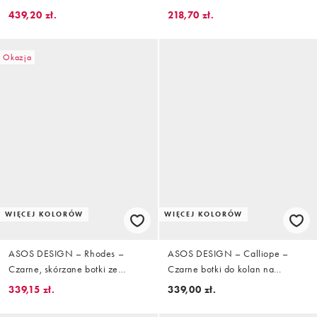
obcasie klockowym
do kolan premium z
439,20 zł.
218,70 zł.
kwadratowymi noskami
Okazja
WIĘCEJ KOLORÓW
WIĘCEJ KOLORÓW
ASOS DESIGN – Rhodes –
ASOS DESIGN – Calliope –
Czarne, skórzane botki ze
Czarne botki do kolan na
ściętymi noskami
obcasie z ozdobnym szwem
339,15 zł.
339,00 zł.