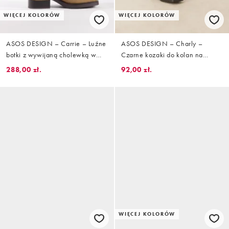
WIĘCEJ KOLORÓW
WIĘCEJ KOLORÓW
ASOS DESIGN – Carrie – Luźne
ASOS DESIGN – Charly –
botki z wywijaną cholewką w
Czarne kozaki do kolan na
piaskowym kolorze
obcasie
288,00 zł.
92,00 zł.
WIĘCEJ KOLORÓW