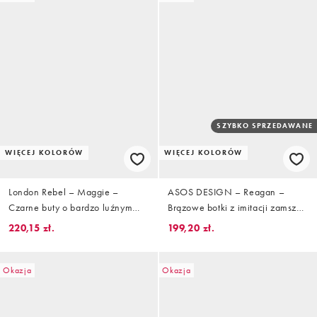
SZYBKO SPRZEDAWANE
WIĘCEJ KOLORÓW
WIĘCEJ KOLORÓW
London Rebel – Maggie –
ASOS DESIGN – Reagan –
Czarne buty o bardzo luźnym
Brązowe botki z imitacji zamszu
kroju na obcasie klockowym
z elastyczną cholewką i
220,15 zł.
199,20 zł.
zwężanymi noskami
Okazja
Okazja