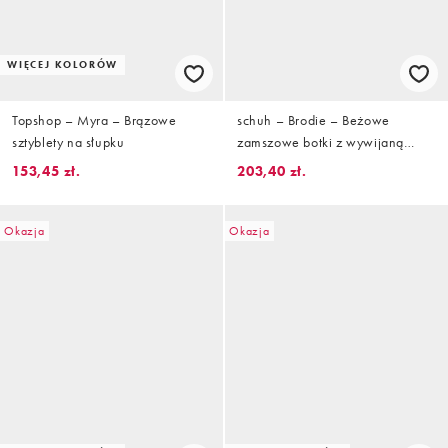
WIĘCEJ KOLORÓW
Topshop – Myra – Brązowe
schuh – Brodie – Beżowe
sztyblety na słupku
zamszowe botki z wywijaną
cholewką i klamrami
153,45 zł.
203,40 zł.
Okazja
Okazja