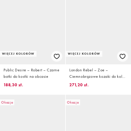
WIĘCEJ KOLORÓW
WIĘCEJ KOLORÓW
Public Desire – Robert – Czarne
London Rebel – Zoe –
botki do kostki na obcasie
Ciemnobrązowe kozaki do kolan
na obcasie klockowym z bardzo
188,30 zł.
271,20 zł.
luźną cholewką
Okazja
Okazja