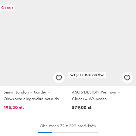
Okazja
WIĘCEJ KOLORÓW
Simmi London – Xander –
ASOS DESIGN Premium –
Oliwkowe eleganckie botki do
Cleoni – Wsuwane
kolan z poliuretanu
jasnobrązowe kozaki do kolan z
195,30 zł.
879,00 zł.
zamszu
Obejrzano 72 z 299 produktów