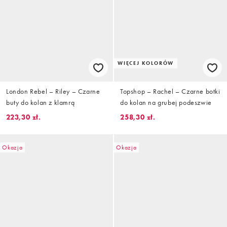
WIĘCEJ KOLORÓW
London Rebel – Riley – Czarne
Topshop – Rachel – Czarne botki
buty do kolan z klamrą
do kolan na grubej podeszwie
223,30 zł.
258,30 zł.
Okazja
Okazja