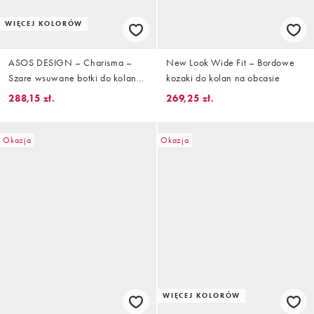
WIĘCEJ KOLORÓW
ASOS DESIGN – Charisma –
New Look Wide Fit – Bordowe
Szare wsuwane botki do kolan
kozaki do kolan na obcasie
na obcasach z szerokimi
288,15 zł.
269,25 zł.
cholewkami
Okazja
Okazja
WIĘCEJ KOLORÓW