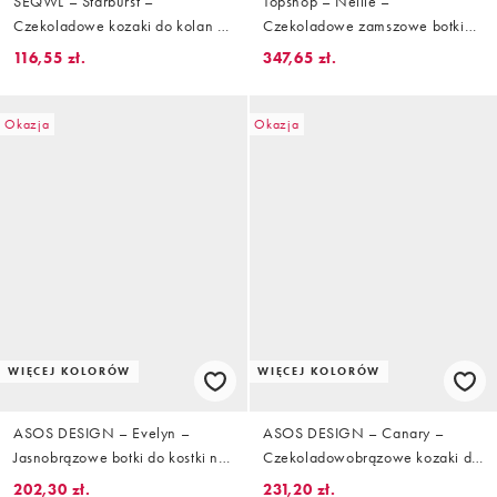
SEQWL – Starburst –
Topshop – Nellie –
Czekoladowe kozaki do kolan z
Czekoladowe zamszowe botki
imitacji skóry krokodyla
do kostki na obcasie
116,55 zł.
347,65 zł.
Okazja
Okazja
WIĘCEJ KOLORÓW
WIĘCEJ KOLORÓW
ASOS DESIGN – Evelyn –
ASOS DESIGN – Canary –
Jasnobrązowe botki do kostki na
Czekoladowobrązowe kozaki do
platformie z obcasem
kolan na obcasie klockowym z
202,30 zł.
231,20 zł.