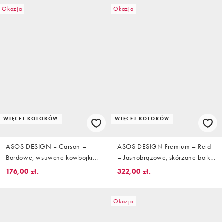
Okazja
Okazja
WIĘCEJ KOLORÓW
WIĘCEJ KOLORÓW
ASOS DESIGN – Carson –
ASOS DESIGN Premium – Reid
Bordowe, wsuwane kowbojki
– Jasnobrązowe, skórzane botki
skórzane do kolan, ze wzorem
na średnim obcasie
176,00 zł.
322,00 zł.
skóry krokodyla i sprzączką
Okazja