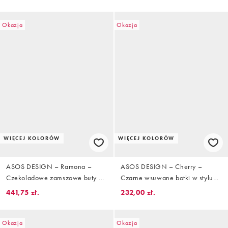
Okazja
Okazja
WIĘCEJ KOLORÓW
WIĘCEJ KOLORÓW
ASOS DESIGN – Ramona –
ASOS DESIGN – Cherry –
Czekoladowe zamszowe buty do
Czarne wsuwane botki w stylu
kostki na obcasie z
trucker
441,75 zł.
232,00 zł.
kwadratowymi noskami
Okazja
Okazja