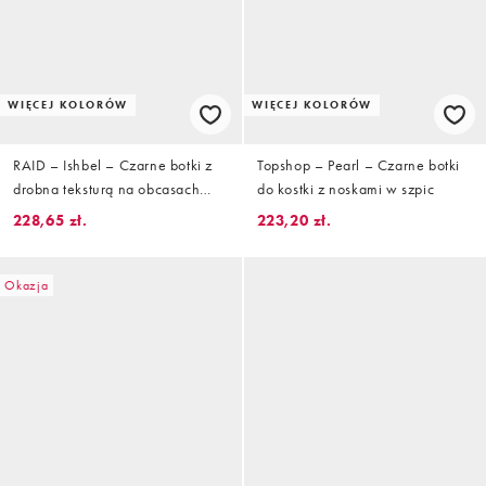
WIĘCEJ KOLORÓW
WIĘCEJ KOLORÓW
RAID – Ishbel – Czarne botki z
Topshop – Pearl – Czarne botki
drobna teksturą na obcasach
do kostki z noskami w szpic
klockowym
228,65 zł.
223,20 zł.
Okazja