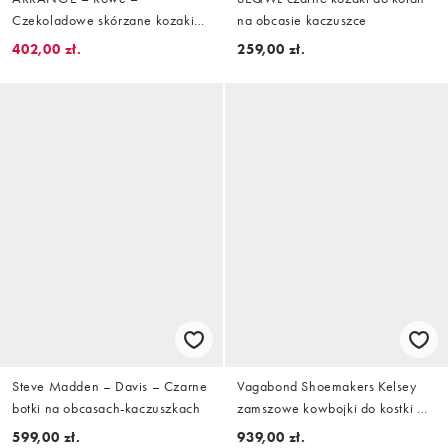
Czekoladowe skórzane kozaki
na obcasie kaczuszce
do kolan na obcasie premium
402,00 zł.
259,00 zł.
Steve Madden – Davis – Czarne
Vagabond Shoemakers Kelsey
botki na obcasach-kaczuszkach
zamszowe kowbojki do kostki w
brązie
599,00 zł.
939,00 zł.