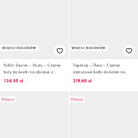
WIĘCEJ KOLORÓW
WIĘCEJ KOLORÓW
Public Desire – Dusty – Czarne
Topshop – Thea – Czarne
buty do kostki na obcasie z
zamszowe botki do kolan na
kwadratowymi noskami
obcasie klockowym
134,50 zł.
219,60 zł.
Okazja
Okazja