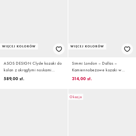
WIĘCEJ KOLORÓW
WIĘCEJ KOLORÓW
ASOS DESIGN Clyde kozaki do
Simmi London – Dallas –
kolan z okrągłymi noskami
Kamiennobeżowe kozaki w
wsuwane z oliwkowego zamszu
kowbojskim stylu z imitacji
589,00 zł.
314,00 zł.
zamszu
Okazja