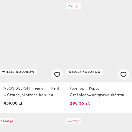
Okazja
WIĘCEJ KOLORÓW
WIĘCEJ KOLORÓW
ASOS DESIGN Premium – Reid
Topshop – Poppy –
– Czarne, skórzane botki na
Czekoladowobrązowe skórzane
średnim obcasie
botki do kostki z noskiem w szpic
459,00 zł.
298,35 zł.
z naturalnej skóry z włosiem
Okazja
Okazja