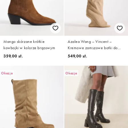
Mango skórzane krótkie
Azalea Wang – Vincent –
kowbojki w kolorze brązowym
Kremowe zamszowe botki do
kolan na koturnie
359,00 zł.
549,00 zł.
Okazja
Okazja