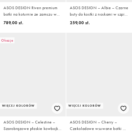
ASOS DESIGN Riven premium
ASOS DESIGN – Albie – Czarne
botki na koturnie ze zamszu w
buty do kostki z noskami w szpic
kolorze rdzawym
na płaskiej podeszwie
789,00 zł.
259,00 zł.
Okazja
WIĘCEJ KOLORÓW
WIĘCEJ KOLORÓW
ASOS DESIGN – Celestine –
ASOS DESIGN – Cherry –
Szarobrązowe płaskie kowbojki
Czekoladowe wsuwane botki w