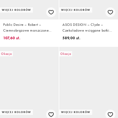
WIĘCEJ KOLORÓW
WIĘCEJ KOLORÓW
Public Desire – Robert –
ASOS DESIGN – Clyde –
Ciemnobrązowe marszczone
Czekoladowe wciągane botki
botki do kostki na obcasie
zamszowe do kolan z okrągłymi
107,60 zł.
589,00 zł.
noskami
Okazja
Okazja
WIĘCEJ KOLORÓW
WIĘCEJ KOLORÓW