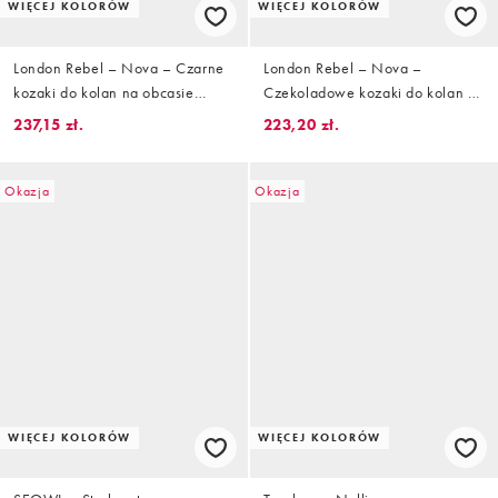
WIĘCEJ KOLORÓW
WIĘCEJ KOLORÓW
London Rebel – Nova – Czarne
London Rebel – Nova –
kozaki do kolan na obcasie
Czekoladowe kozaki do kolan na
klockowym
obcasie klockowym
237,15 zł.
223,20 zł.
Okazja
Okazja
WIĘCEJ KOLORÓW
WIĘCEJ KOLORÓW