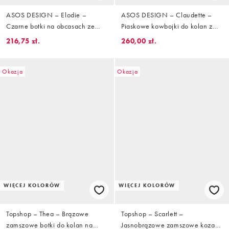
ASOS DESIGN – Elodie –
ASOS DESIGN – Claudette –
Czarne botki na obcasach ze
Piaskowe kowbojki do kolan z
skośnymi noskami
imitacji zamszu
216,75 zł.
260,00 zł.
Okazja
Okazja
WIĘCEJ KOLORÓW
WIĘCEJ KOLORÓW
Topshop – Thea – Brązowe
Topshop – Scarlett –
zamszowe botki do kolan na
Jasnobrązowe zamszowe kozaki