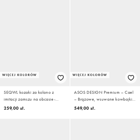
WIĘCEJ KOLORÓW
WIĘCEJ KOLORÓW
SEQWL kozaki za kolano z
ASOS DESIGN Premium – Cael
imitacji zamszu na obcasie-
– Brązowe, wsuwane kowbojki z
kaczuszce w kolorze
przyciemnianej skóry
259,00 zł.
549,00 zł.
czekoladowobrązowym