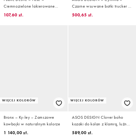
Ciemnozielone lakierowane
Czarne wsuwane botki trucker z
botki do kolan
nubuku
107,60 zł.
500,65 zł.
WIĘCEJ KOLORÓW
WIĘCEJ KOLORÓW
Bronx – Ky-ley – Zamszowe
ASOS DESIGN Clover boho
kowbojki w naturalnym kolorze
kozaki do kolan z klamrą, luźne,
zamszowe, taupe
1 140,00 zł.
589,00 zł.