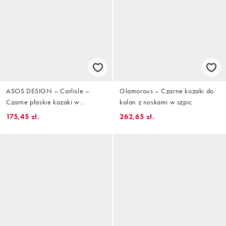
ASOS DESIGN – Carlisle –
Glamorous – Czarne kozaki do
Czarne płaskie kozaki w
kolan z noskami w szpic
jeździeckim stylu
175,45 zł.
262,65 zł.