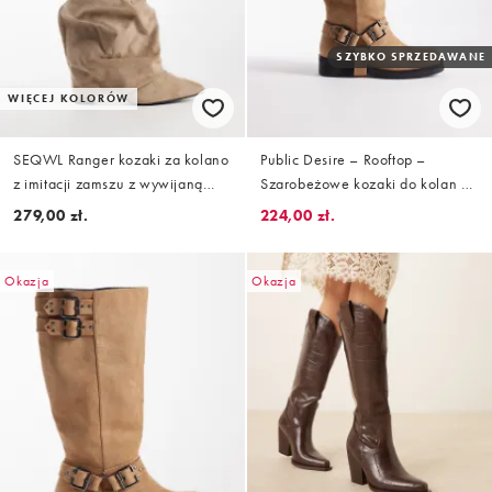
SZYBKO SPRZEDAWANE
WIĘCEJ KOLORÓW
SEQWL Ranger kozaki za kolano
Public Desire – Rooftop –
z imitacji zamszu z wywijaną
Szarobeżowe kozaki do kolan z
cholewką w kolorze taupe
imitacji zamszu, z uprzężą
279,00 zł.
224,00 zł.
Okazja
Okazja