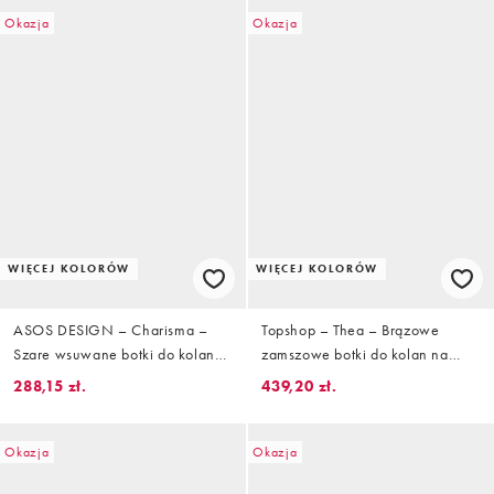
Okazja
Okazja
WIĘCEJ KOLORÓW
WIĘCEJ KOLORÓW
ASOS DESIGN – Charisma –
Topshop – Thea – Brązowe
Szare wsuwane botki do kolan
zamszowe botki do kolan na
na obcasach z szerokimi
obcasie klockowym
288,15 zł.
439,20 zł.
cholewkami
Okazja
Okazja