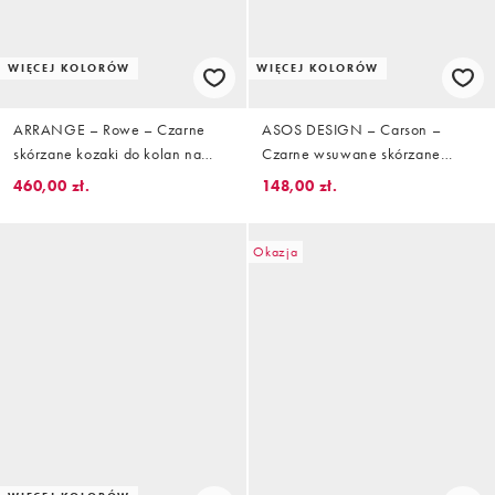
WIĘCEJ KOLORÓW
WIĘCEJ KOLORÓW
ARRANGE – Rowe – Czarne
ASOS DESIGN – Carson –
skórzane kozaki do kolan na
Czarne wsuwane skórzane
obcasie premium
kowbojki do kolan z ozdobną
460,00 zł.
148,00 zł.
sprzączką
Okazja