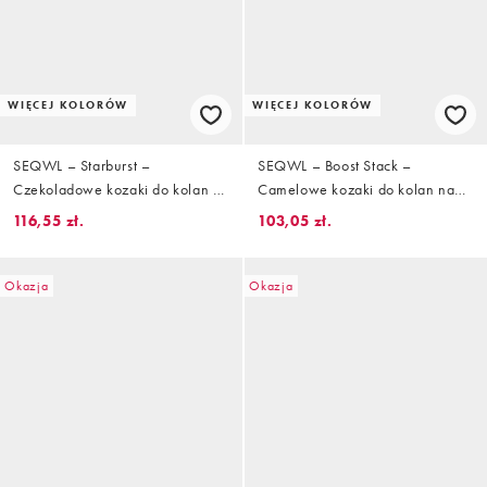
WIĘCEJ KOLORÓW
WIĘCEJ KOLORÓW
SEQWL – Starburst –
SEQWL – Boost Stack –
Czekoladowe kozaki do kolan z
Camelowe kozaki do kolan na
imitacji skóry krokodyla
obcasie
116,55 zł.
103,05 zł.
Okazja
Okazja