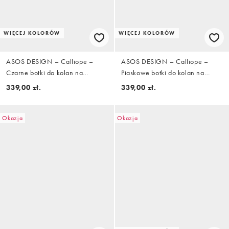
WIĘCEJ KOLORÓW
WIĘCEJ KOLORÓW
ASOS DESIGN – Calliope –
ASOS DESIGN – Calliope –
Czarne botki do kolan na
Piaskowe botki do kolan na
obcasie z ozdobnym szwem
obcasie z ozdobnym szwem
339,00 zł.
339,00 zł.
Okazja
Okazja