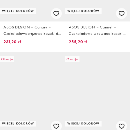
WIĘCEJ KOLORÓW
WIĘCEJ KOLORÓW
ASOS DESIGN – Canary –
ASOS DESIGN – Carmel –
Czekoladowobrązowe kozaki do
Czekoladowe wsuwane kozaki
kolan na obcasie klockowym z
do kolan z imitacji zamszu na
231,20 zł.
255,20 zł.
imitacji zamszu
obcasach kaczuszkach
Okazja
Okazja
WIĘCEJ KOLORÓW
WIĘCEJ KOLORÓW