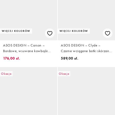
WIĘCEJ KOLORÓW
WIĘCEJ KOLORÓW
ASOS DESIGN – Carson –
ASOS DESIGN – Clyde –
Bordowe, wsuwane kowbojki
Czarne wciągane botki skórzane
skórzane do kolan, ze wzorem
do kolan z okrągłymi noskami
176,00 zł.
589,00 zł.
skóry krokodyla i sprzączką
Okazja
Okazja