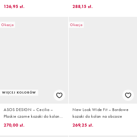
na grubej podeszwie
136,95 zł.
288,15 zł.
Okazja
Okazja
WIĘCEJ KOLORÓW
ASOS DESIGN – Cecilia –
New Look Wide Fit – Bordowe
Płaskie czarne kozaki do kolan
kozaki do kolan na obcasie
na grubej podeszwie
270,00 zł.
269,25 zł.