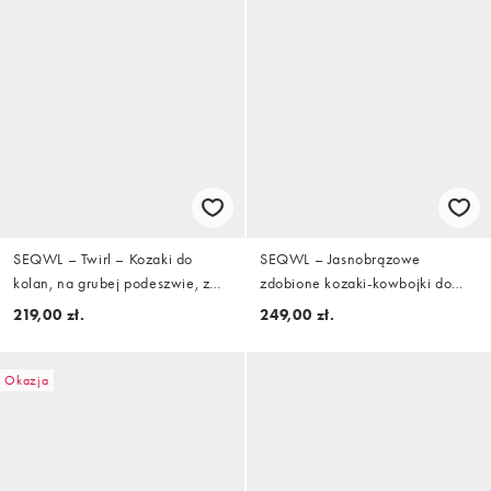
SEQWL – Twirl – Kozaki do
SEQWL – Jasnobrązowe
kolan, na grubej podeszwie, z
zdobione kozaki-kowbojki do
imitacji zamszu w kolorze
kolan
219,00 zł.
249,00 zł.
czekoladowego brązu
Okazja