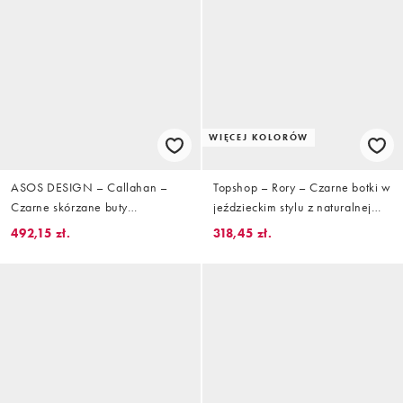
WIĘCEJ KOLORÓW
ASOS DESIGN – Callahan –
Topshop – Rory – Czarne botki w
Czarne skórzane buty
jeździeckim stylu z naturalnej
jeździeckie
skóry
492,15 zł.
318,45 zł.