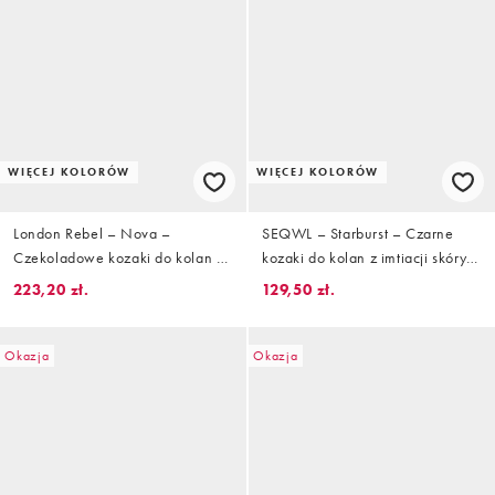
WIĘCEJ KOLORÓW
WIĘCEJ KOLORÓW
London Rebel – Nova –
SEQWL – Starburst – Czarne
Czekoladowe kozaki do kolan na
kozaki do kolan z imtiacji skóry
obcasie klockowym
krokodyla
223,20 zł.
129,50 zł.
Okazja
Okazja