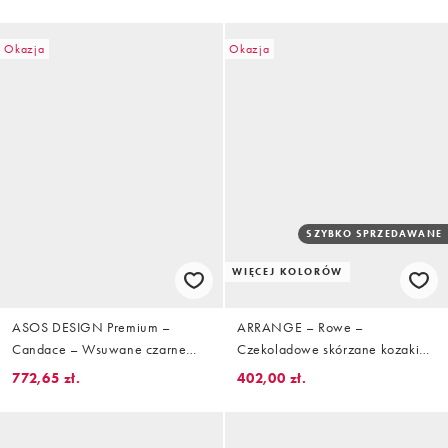
Okazja
Okazja
SZYBKO SPRZEDAWANE
WIĘCEJ KOLORÓW
ASOS DESIGN Premium –
ARRANGE – Rowe –
Candace – Wsuwane czarne
Czekoladowe skórzane kozaki
skórzane kozaki do kolan ze
do kolan na obcasie premium
772,65 zł.
402,00 zł.
ściętymi noskami