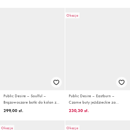
Okazja
Public Desire – Soulful –
Public Desire – Eastburn –
Brązowoszare botki do kolan z
Czarne buty jeździeckie za
uprzężą
kolano
299,00 zł.
230,30 zł.
Okazja
Okazja