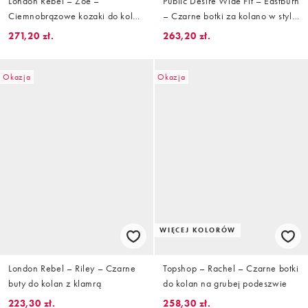
London Rebel – Zoe –
Public Desire Wide Fit – Eastburn
Ciemnobrązowe kozaki do kolan
– Czarne botki za kolano w stylu
na obcasie klockowym z bardzo
jeździeckim
271,20 zł.
263,20 zł.
luźną cholewką
Okazja
Okazja
WIĘCEJ KOLORÓW
London Rebel – Riley – Czarne
Topshop – Rachel – Czarne botki
buty do kolan z klamrą
do kolan na grubej podeszwie
223,30 zł.
258,30 zł.