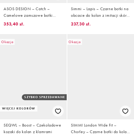
ASOS DESIGN – Catch –
Simmi – Lapis – Czarne botki na
Camelowe zamszowe botki
obcasie do kolan z imitacji skóry
wciągane do kolan
krokodyla
353,40 zł.
237,30 zł.
Okazja
Okazja
SZYBKO SPRZEDAWANE
WIĘCEJ KOLORÓW
SEQWL – Boost – Czekoladowe
SIMMI London Wide Fit –
kozaki do kolan z klamrami
Chorley – Czarne botki do kolan