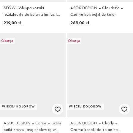
SEQWL Whispa kozaki
ASOS DESIGN – Claudette –
jeździeckie do kolan z imitacji
Czarne kowbojki do kolan
zamszu w kolorze
219,00 zł.
289,00 zł.
czekoladowobrązowym
Okazja
Okazja
WIĘCEJ KOLORÓW
WIĘCEJ KOLORÓW
ASOS DESIGN – Carrie – Luźne
ASOS DESIGN – Charly –
botki z wywijaną cholewką w
Czarne kozaki do kolan na