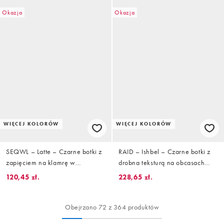
Okazja
Okazja
WIĘCEJ KOLORÓW
WIĘCEJ KOLORÓW
SEQWL – Latte – Czarne botki z
RAID – Ishbel – Czarne botki z
zapięciem na klamrę w
drobna teksturą na obcasach
jeździeckim stylu
klockowym
120,45 zł.
228,65 zł.
Obejrzano 72 z 364 produktów