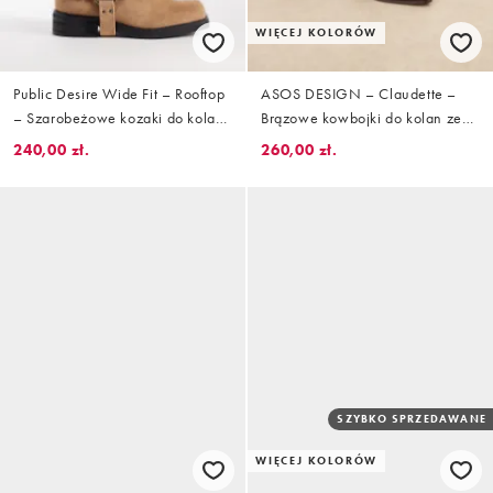
WIĘCEJ KOLORÓW
Public Desire Wide Fit – Rooftop
ASOS DESIGN – Claudette –
– Szarobeżowe kozaki do kolan
Brązowe kowbojki do kolan ze
z imitacji zamszu, z uprzężą
wzorem skóry krokodyla
240,00 zł.
260,00 zł.
SZYBKO SPRZEDAWANE
WIĘCEJ KOLORÓW