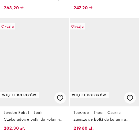
do kolan z ozdobnym
263,20 zł.
247,20 zł.
wykończeniem
Okazja
Okazja
WIĘCEJ KOLORÓW
WIĘCEJ KOLORÓW
London Rebel – Leah –
Topshop – Thea – Czarne
Czekoladowe botki do kolan na
zamszowe botki do kolan na
obcasach-kaczuszkach z klamrą
obcasie klockowym
202,30 zł.
219,60 zł.