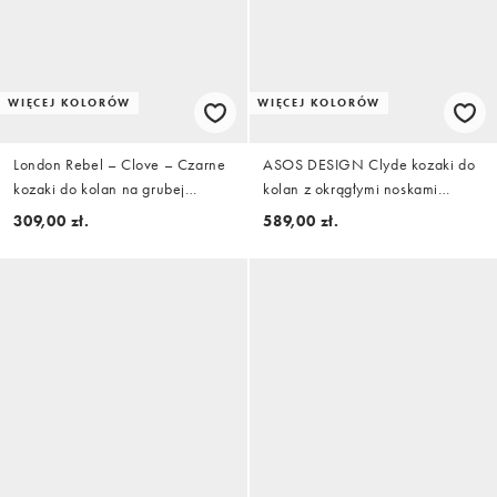
WIĘCEJ KOLORÓW
WIĘCEJ KOLORÓW
London Rebel – Clove – Czarne
ASOS DESIGN Clyde kozaki do
kozaki do kolan na grubej
kolan z okrągłymi noskami
podeszwie
wsuwane z oliwkowego zamszu
309,00 zł.
589,00 zł.