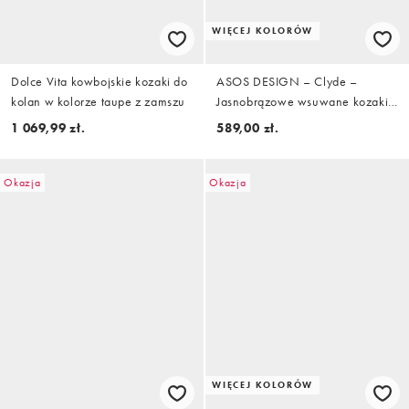
WIĘCEJ KOLORÓW
Dolce Vita kowbojskie kozaki do
ASOS DESIGN – Clyde –
kolan w kolorze taupe z zamszu
Jasnobrązowe wsuwane kozaki
do kolan z okrągłymi noskami
1 069,99 zł.
589,00 zł.
Okazja
Okazja
WIĘCEJ KOLORÓW