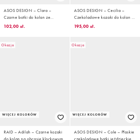
ASOS DESIGN – Clara –
ASOS DESIGN – Cecilia –
Czarne botki do kolan ze
Czekoladowe kozaki do kolan na
skośnymi noskami
grubej płaskiej podeszwie
102,00 zł.
195,00 zł.
Okazja
Okazja
WIĘCEJ KOLORÓW
WIĘCEJ KOLORÓW
RAID – Adilah – Czarne kozaki
ASOS DESIGN – Cole – Płaskie
do kolan na obcasie klockowym
czekoladowe botki jeździeckie