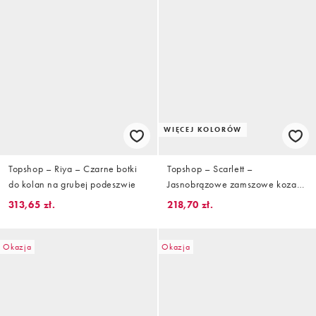
WIĘCEJ KOLORÓW
Topshop – Riya – Czarne botki
Topshop – Scarlett –
do kolan na grubej podeszwie
Jasnobrązowe zamszowe kozaki
do kolan premium z
313,65 zł.
218,70 zł.
kwadratowymi noskami
Okazja
Okazja