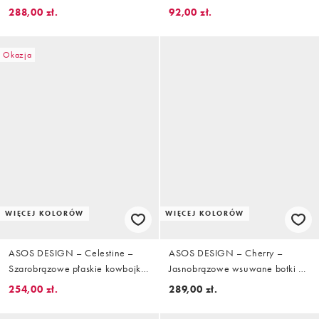
piaskowym kolorze
obcasie
288,00 zł.
92,00 zł.
Okazja
WIĘCEJ KOLORÓW
WIĘCEJ KOLORÓW
ASOS DESIGN – Celestine –
ASOS DESIGN – Cherry –
Szarobrązowe płaskie kowbojki
Jasnobrązowe wsuwane botki w
do kolan z imitacji zamszu
stylu trucker
254,00 zł.
289,00 zł.