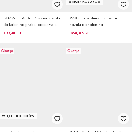
WIĘCEJ KOLORÓW
SEQWL – Audi – Czarne kozaki
RAID – Rosaleen – Czarne
do kolan na grubej podeszwie
kozaki do kolan na
zakrzywionym obcasie
137,40 zł.
164,45 zł.
Okazja
Okazja
WIĘCEJ KOLORÓW