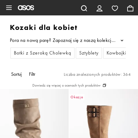
Pomiń i przejdź do głównej zawartości
Kozaki dla kobiet
Pora na nową parę? Zapoznaj się z naszą kolekcją damskich ko
...
Botki z Szeroką Cholewką
Sztyblety
Kowbojki
B
Sortuj
Filtr
Liczba znalezionych produktów: 364
Dowiedz się więcej o ocenach tych produktów
Okazja