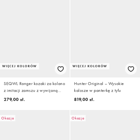
WIĘCEJ KOLORÓW
WIĘCEJ KOLORÓW
SEQWL Ranger kozaki za kolano
Hunter Original – Wysokie
z imitacji zamszu z wywijaną
kalosze w panterkę z tyłu
cholewką w kolorze
279,00 zł.
819,00 zł.
czekoladowobrązowym
Okazja
Okazja