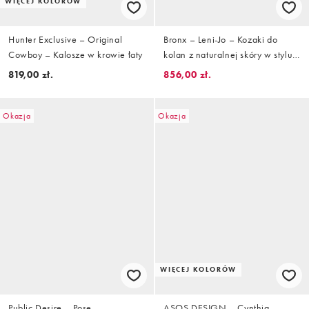
WIĘCEJ KOLORÓW
Hunter Exclusive – Original
Bronx – Leni-Jo – Kozaki do
Cowboy – Kalosze w krowie łaty
kolan z naturalnej skóry w stylu
jeździeckim
819,00 zł.
856,00 zł.
Okazja
Okazja
WIĘCEJ KOLORÓW
Public Desire – Pose –
ASOS DESIGN – Cynthia –