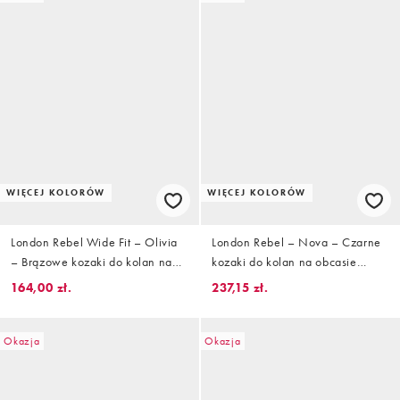
WIĘCEJ KOLORÓW
WIĘCEJ KOLORÓW
London Rebel Wide Fit – Olivia
London Rebel – Nova – Czarne
– Brązowe kozaki do kolan na
kozaki do kolan na obcasie
grubej podeszwie
klockowym
164,00 zł.
237,15 zł.
Okazja
Okazja