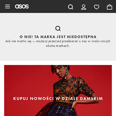
Pomiń i przejdź do głównej zawartości
O NIE! TA MARKA JEST NIEDOSTĘPNA
Ale nie martw się — możesz przecież przebierać u nas w wielu innych
ekstra markach.
KUPUJ NOWOŚCI W DZIALE DAMSKIM