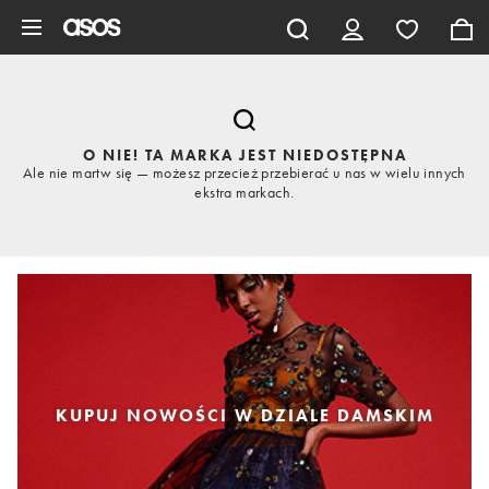
Pomiń i przejdź do głównej zawartości
O NIE! TA MARKA JEST NIEDOSTĘPNA
Ale nie martw się — możesz przecież przebierać u nas w wielu innych
ekstra markach.
KUPUJ NOWOŚCI W DZIALE DAMSKIM