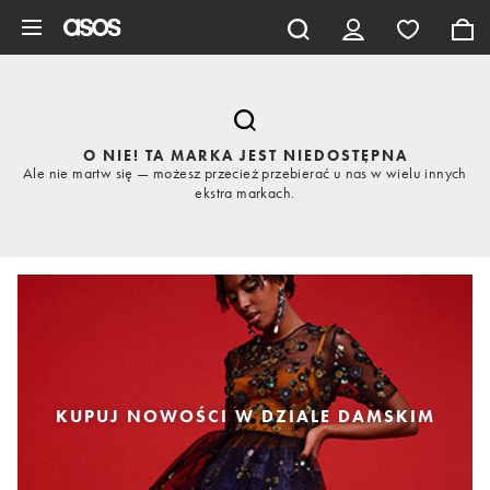
Pomiń i przejdź do głównej zawartości
O NIE! TA MARKA JEST NIEDOSTĘPNA
Ale nie martw się — możesz przecież przebierać u nas w wielu innych
ekstra markach.
KUPUJ NOWOŚCI W DZIALE DAMSKIM