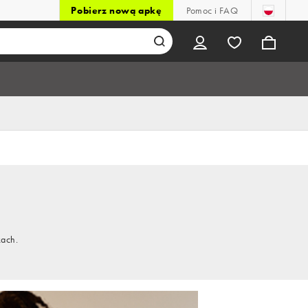
Pobierz nową apkę
Pomoc i FAQ
kach.