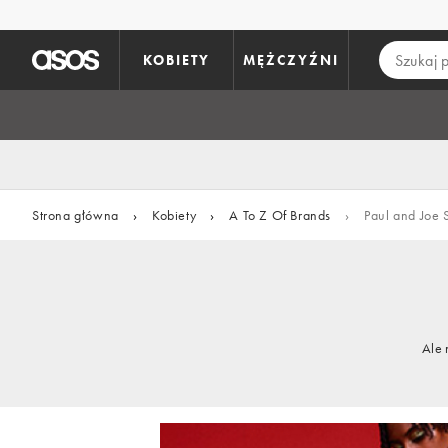
Pomiń i przejdź do głównej zawartości
KOBIETY
MĘŻCZYŹNI
Strona główna
›
Kobiety
›
A To Z Of Brands
›
Paul and Joe S
Ale 