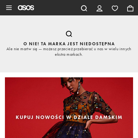
Pomiń i przejdź do głównej zawartości
O NIE! TA MARKA JEST NIEDOSTĘPNA
Ale nie martw się — możesz przecież przebierać u nas w wielu innych
ekstra markach.
KUPUJ NOWOŚCI W DZIALE DAMSKIM