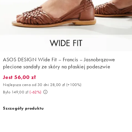
ASOS DESIGN Wide Fit – Francis – Jasnobrązowe
plecione sandały ze skóry na płaskiej podeszwie
Jest 56,00 zł
Jest 56,00 zł. Najlepsza cena od 30 dni 28,00 zł (+100%). Było 
Najlepsza cena od 30 dni 28,00 zł
(
+100%
)
Było 149,00 zł
(
-62%
)
Szczegóły produktu