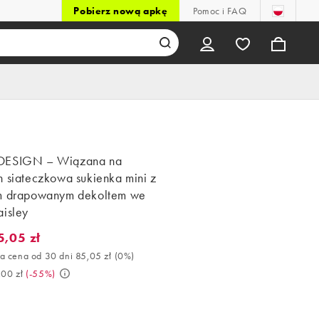
Pobierz nową apkę
Pomoc i FAQ
DESIGN – Wiązana na
h siateczkowa sukienka mini z
m drapowanym dekoltem we
aisley
5,05 zł
05 zł. Najlepsza cena od 30 dni 85,05 zł (0%). Było 189,00 zł. (-5
a cena od 30 dni 85,05 zł
(
0%
)
,00 zł
(
-55%
)