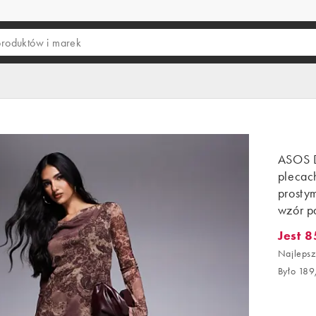
ASOS 
plecac
prosty
wzór p
Jest 8
Jest 85,
Najlepsz
Było 189