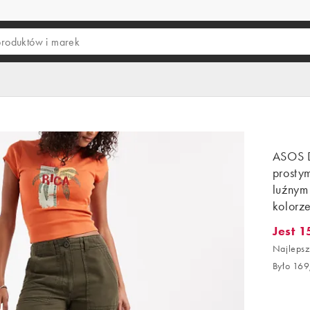
ASOS 
prosty
luźnym
kolorz
Jest 1
Jest 152
Najlepsz
Było 169