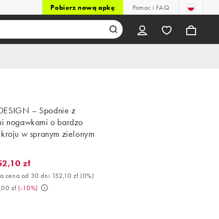
Pobierz nową apkę
Pomoc i FAQ
DESIGN – Spodnie z
mi nogawkami o bardzo
 kroju w spranym zielonym
e
52,10 zł
,10 zł. Najlepsza cena od 30 dni 152,10 zł (0%). Było 169,00 zł. (
a cena od 30 dni 152,10 zł
(
0%
)
,00 zł
(
-10%
)