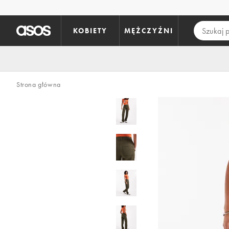
Pomiń i przejdź do głównej zawartości
KOBIETY
MĘŻCZYŹNI
Strona główna