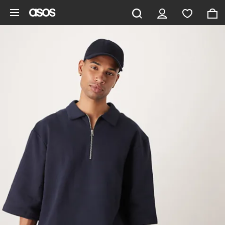
Pomiń i przejdź do głównej zawartości