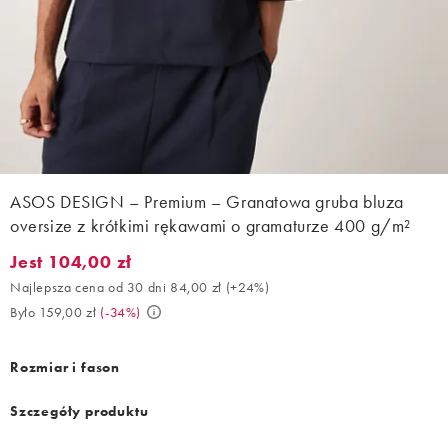
ASOS DESIGN – Premium – Granatowa gruba bluza
oversize z krótkimi rękawami o gramaturze 400 g/m²
Jest 104,00 zł
Jest 104,00 zł. Najlepsza cena od 30 dni 84,00 zł (+24%). Było 
Najlepsza cena od 30 dni 84,00 zł
(
+24%
)
Było 159,00 zł
(
-34%
)
Rozmiar i fason
Szczegóły produktu