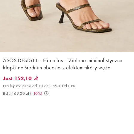
ASOS DESIGN – Hercules – Zielone minimalistyczne
klapki na średnim obcasie z efektem skóry węża
Jest 152,10 zł
Jest 152,10 zł. Najlepsza cena od 30 dni 152,10 zł (0%). Było 169
Najlepsza cena od 30 dni 152,10 zł
(
0%
)
Było 169,00 zł
(
-10%
)