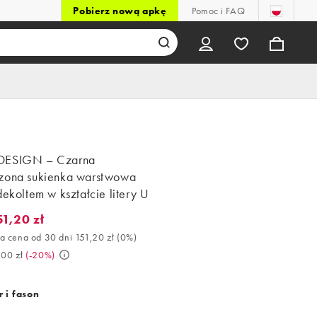
Pobierz nową apkę
Pomoc i FAQ
DESIGN – Czarna
zona sukienka warstwowa
dekoltem w kształcie litery U
51,20 zł
,20 zł. Najlepsza cena od 30 dni 151,20 zł (0%). Było 189,00 zł. (
a cena od 30 dni 151,20 zł
(
0%
)
,00 zł
(
-20%
)
 i fason