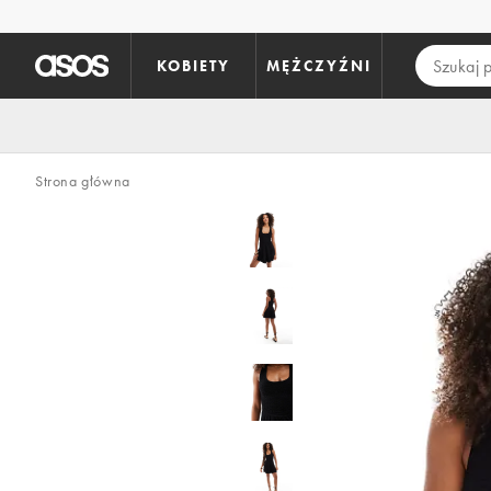
Pomiń i przejdź do głównej zawartości
KOBIETY
MĘŻCZYŹNI
Strona główna