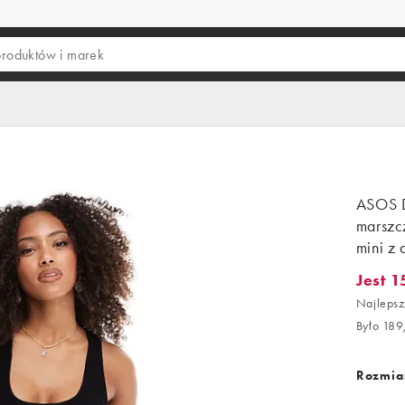
ASOS 
marszc
mini z 
Jest 1
Jest 151
Najlepsz
Było 189
Rozmiar