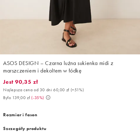
ASOS DESIGN – Czarna luźna sukienka midi z
marszczeniem i dekoltem w łódkę
Jest 90,35 zł
Jest 90,35 zł. Najlepsza cena od 30 dni 60,00 zł (+51%). Było 13
Najlepsza cena od 30 dni 60,00 zł
(
+51%
)
Było 139,00 zł
(
-35%
)
Rozmiar i fason
Szczegóły produktu