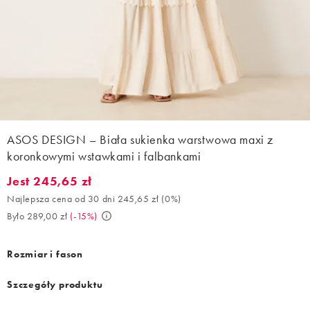
ASOS DESIGN – Biała sukienka warstwowa maxi z
koronkowymi wstawkami i falbankami
Jest 245,65 zł
Jest 245,65 zł. Najlepsza cena od 30 dni 245,65 zł (0%). Było 28
Najlepsza cena od 30 dni 245,65 zł
(
0%
)
Było 289,00 zł
(
-15%
)
Rozmiar i fason
Szczegóły produktu