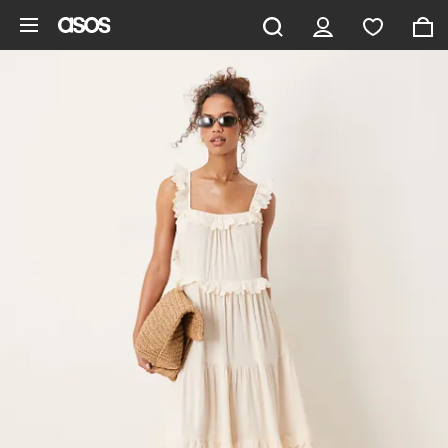
Pomiń i przejdź do głównej zawartości