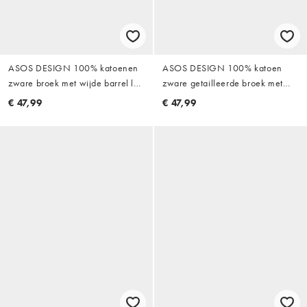
ASOS DESIGN 100% katoenen
ASOS DESIGN 100% katoen
zware broek met wijde barrel leg
zware getailleerde broek met
en patch pocket in zwart
wijde pijpen in zwart
€ 47,99
€ 47,99