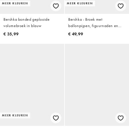
MEER KLEUREN
MEER KLEUREN
Bershka bonded geplooide
Bershka - Broek met
volumebroek in blauw
ballonpijpen, figuurnaden en
riem in beige
€ 35,99
€ 49,99
MEER KLEUREN