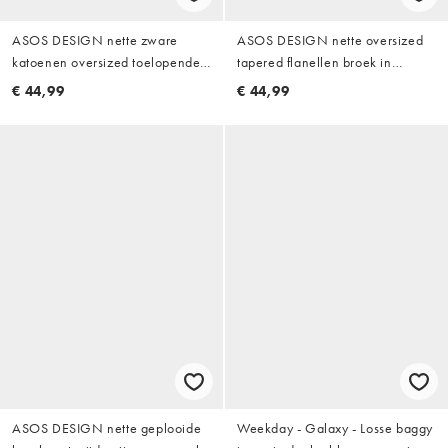
ASOS DESIGN nette zware
ASOS DESIGN nette oversized
katoenen oversized toelopende
tapered flanellen broek in
broek in bruin visgraat
antracietgrijs met elastische
€ 44,99
€ 44,99
tailleband
ASOS DESIGN nette geplooide
Weekday - Galaxy - Losse baggy