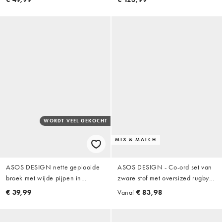
WORDT VEEL GEKOCHT
MIX & MATCH
ASOS DESIGN nette geplooide
ASOS DESIGN - Co-ord set van
broek met wijde pijpen in
zware stof met oversized rugby
warmbruin
top en joggingbroek met ronde
€ 39,99
Vanaf
€ 83,98
pijpen en acid wash in paars