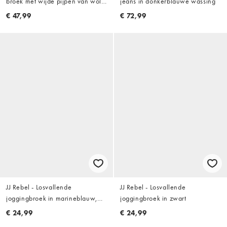
broek met wijde pijpen van wol
jeans in donkerblauwe wassing
in antracietgrijs visgraat
€ 47,99
€ 72,99
JJ Rebel - Losvallende
JJ Rebel - Losvallende
joggingbroek in marineblauw,
joggingbroek in zwart
deel van co-ord set
€ 24,99
€ 24,99