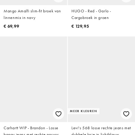
Mango Amalfi slim-fit broek van
HUGO - Red - Garlo -
linnenmix in navy
Cargobroek in groen
€ 69,99
€ 129,95
MEER KLEUREN
Carhartt WIP - Brandon - Losse
Levi's 568 losse rechte jeans met
baggy jeans met rechte pasvorm
dubbele knie in lichtblauw