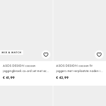
MIX & MATCH
ASOS DESIGN cocoon
ASOS DESIGN cocoon fit
joggingbroek co-ord set met acid
joggers met verplaatste naden in
wash in paars
zwart
€ 41,99
€ 42,99