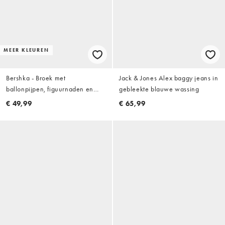
MEER KLEUREN
Bershka - Broek met
Jack & Jones Alex baggy jeans in
ballonpijpen, figuurnaden en
gebleekte blauwe wassing
riem in zwart
€ 49,99
€ 65,99