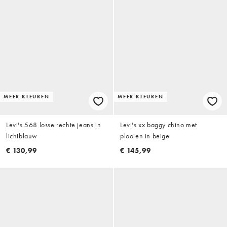
MEER KLEUREN
MEER KLEUREN
Levi's 568 losse rechte jeans in
Levi's xx baggy chino met
lichtblauw
plooien in beige
€ 130,99
€ 145,99