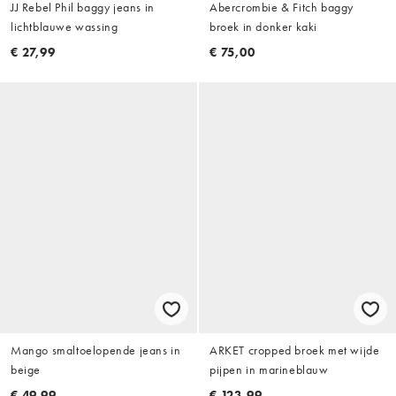
JJ Rebel Phil baggy jeans in
Abercrombie & Fitch baggy
lichtblauwe wassing
broek in donker kaki
€ 27,99
€ 75,00
Mango smaltoelopende jeans in
ARKET cropped broek met wijde
beige
pijpen in marineblauw
€ 49,99
€ 123,99