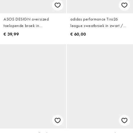
ASOS DESIGN oversized
adidas performance Tiro26
toelopende broek in
league sweatbroek in zwart /
antracietgrijs met drievoudige
wit
€ 39,99
€ 60,00
plooi