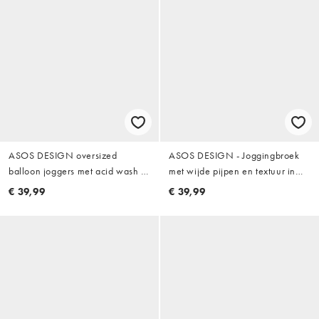
ASOS DESIGN oversized
ASOS DESIGN - Joggingbroek
balloon joggers met acid wash in
met wijde pijpen en textuur in
blauw
bruin, deel van co-ord set
€ 39,99
€ 39,99