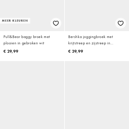
MEER KLEUREN
Pull&Bear baggy broek met
Bershka joggingbroek met
plooien in gebroken wit
krijtstreep en zijstreep in
gewassen grijs
€ 29,99
€ 39,99