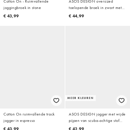
Cotton On - Ruimvallende
ASOS DESIGN oversized
joggingbroek in stone
toelopende broek in zwart met
drievoudige plooi
€ 43,99
€ 44,99
MEER KLEUREN
Cotton On ruimvallende track
ASOS DESIGN jogger met wijde
jogger in espresso
pijpen van scuba-achtige stof
met borduursel in blauw
€ 43,99
€ 42,99