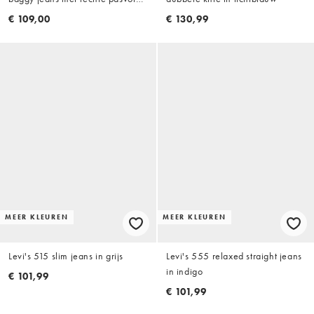
in blauwe stone wassing
€ 109,00
€ 130,99
MEER KLEUREN
MEER KLEUREN
Levi's 515 slim jeans in grijs
Levi's 555 relaxed straight jeans
in indigo
€ 101,99
€ 101,99