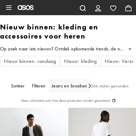
Ga direct naar inhoud
Nieuw binnen: kleding en
accessoires voor heren
Op zoek naar iets nieuws? Ontdek opkomende trends, de nieuwste kle
...
Nieuw binnen: vandaag
Nieuw: kleding
Nieuw: Verzo
Sorteer
Filteren
Jeans en broeken
266 stijlen gevonden
Meer informatie over hoe deze producten worden gesorteerd