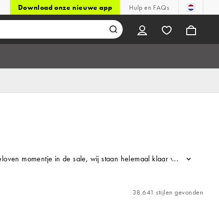
Download onze nieuwe app
Hulp en FAQs
 geloven momentje in de sale, wij staan helemaal klaar voor jouw 
...
38.641 stijlen gevonden