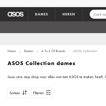
Ga direct naar inhoud
DAMES
HEREN
Home
›
Dames
›
A To Z Of Brands
›
ASOS Collection
ASOS Collection dames
Jouw one-stop shop voor alles wat met ASOS te maken heeft. O
Sorteer
Filteren