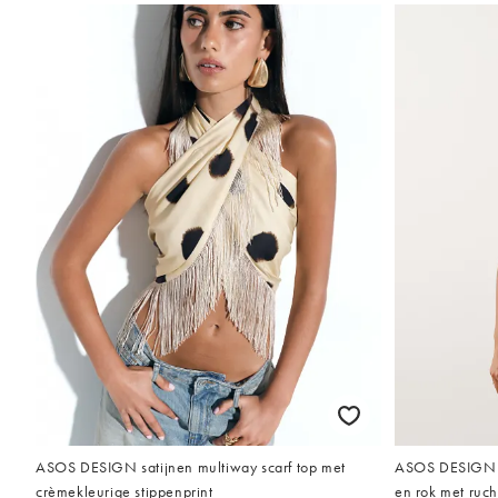
ASOS DESIGN satijnen multiway scarf top met
ASOS DESIGN - 
crèmekleurige stippenprint
en rok met ruch