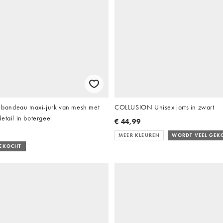
andeau maxi-jurk van mesh met
COLLUSION Unisex jorts in zwart
etail in botergeel
€ 44,99
MEER KLEUREN
WORDT VEEL GEK
GEKOCHT