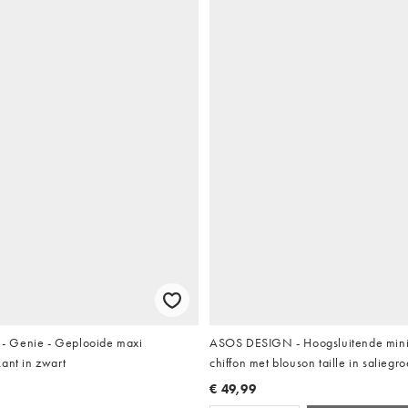
 Genie - Geplooide maxi
ASOS DESIGN - Hoogsluitende mini 
ant in zwart
chiffon met blouson taille in saliegr
€ 49,99