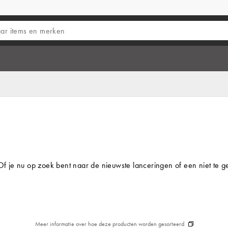
f je nu op zoek bent naar de nieuwste lanceringen of een niet te
Meer informatie over hoe deze producten worden gesorteerd