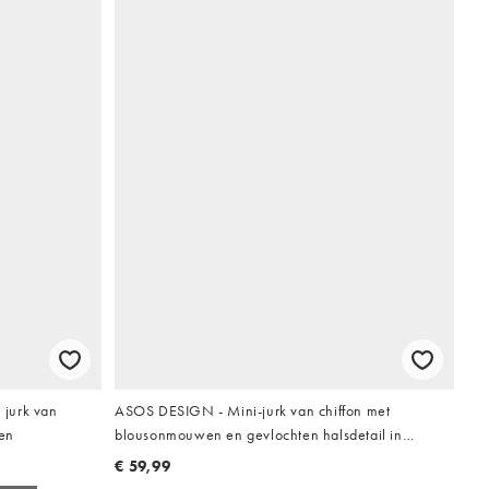
jurk van
ASOS DESIGN - Mini-jurk van chiffon met
oen
blousonmouwen en gevlochten halsdetail in
olijfgroen
€ 59,99