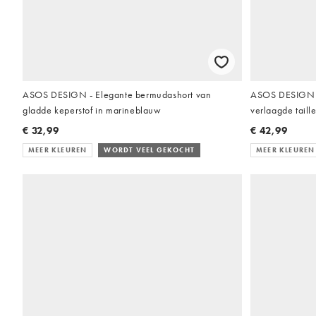
ASOS DESIGN - Elegante bermudashort van
ASOS DESIGN -
gladde keperstof in marineblauw
verlaagde taill
€ 32,99
€ 42,99
MEER KLEUREN
WORDT VEEL GEKOCHT
MEER KLEUREN