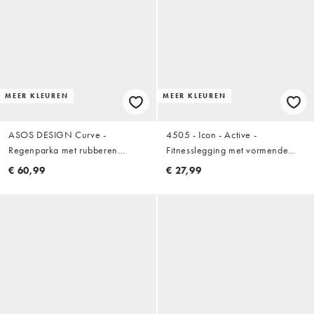
MEER KLEUREN
MEER KLEUREN
ASOS DESIGN Curve -
4505 - Icon - Active -
Regenparka met rubberen
Fitnesslegging met vormende
coating in champignonkleur
naden achter, hoge taille en
€ 60,99
€ 27,99
binnenzak in zwart