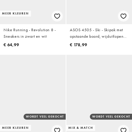
MEER KLEUREN
Nike Running - Revolution 8 -
ASOS 4505 - Ski - Skipak met
Sneakers in zwart en wit
opstaande boord, wijduitlopende
pijpen en riem in zwart
€ 64,99
€ 178,99
WORDT VEEL GEKOCHT
WORDT VEEL GEKOCHT
MEER KLEUREN
MIX & MATCH