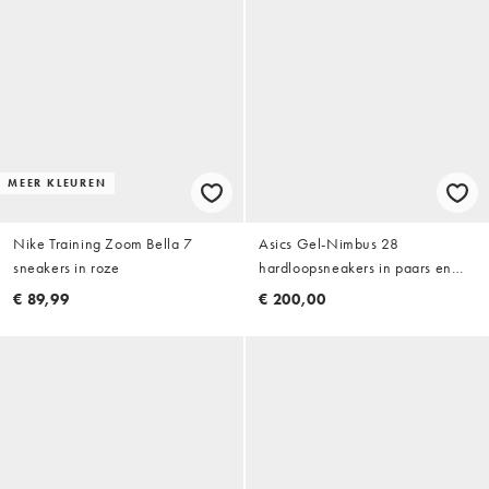
MEER KLEUREN
Nike Training Zoom Bella 7
Asics Gel-Nimbus 28
sneakers in roze
hardloopsneakers in paars en
rood
€ 89,99
€ 200,00