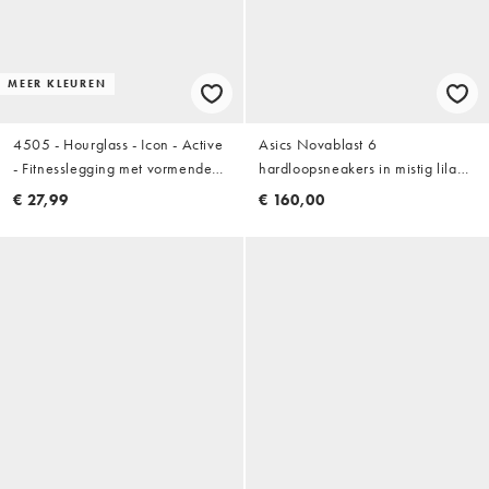
MEER KLEUREN
4505 - Hourglass - Icon - Active
Asics Novablast 6
- Fitnesslegging met vormende
hardloopsneakers in mistig lila
naden achter, hoge taille en
en roze
€ 27,99
€ 160,00
binnenzak in zwart