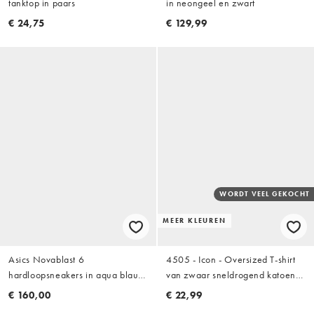
tanktop in paars
in neongeel en zwart
€ 24,75
€ 129,99
WORDT VEEL GEKOCHT
MEER KLEUREN
Asics Novablast 6
4505 - Icon - Oversized T-shirt
hardloopsneakers in aqua blauw
van zwaar sneldrogend katoen
en wit
in zwart met wassing
€ 160,00
€ 22,99