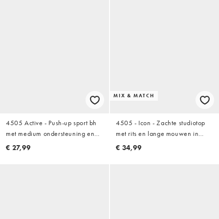
MIX & MATCH
4505 Active - Push-up sport bh
4505 - Icon - Zachte studiotop
met medium ondersteuning en
met rits en lange mouwen in
mesh detail in zwart
middernacht marineblauw
€ 27,99
€ 34,99