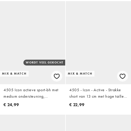
WORDT VEEL GEKOCHT
MIX & MATCH
MIX & MATCH
4505 Icon actieve sport-bh met
4505 - Icon - Active - Strakke
medium ondersteuning,
short van 13 cm met hoge taille
uitneembare padding en
en telefoonzakje in roze taupe
€ 24,99
€ 22,99
verstelbare bandjes in rose taupe