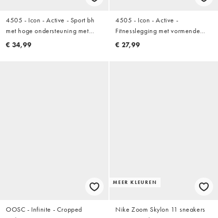
4505 - Icon - Active - Sport bh
4505 - Icon - Active -
met hoge ondersteuning met
Fitnesslegging met vormende
uitneembare vulling en
naden achter, hoge taille en
€ 34,99
€ 27,99
verstelbare bandjes in zwart
binnenzak in koffiebruin
MEER KLEUREN
OOSC - Infinite - Cropped
Nike Zoom Skylon 11 sneakers