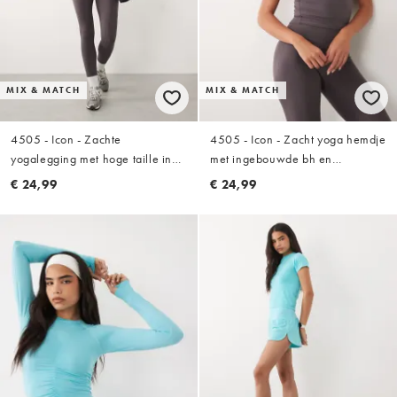
MIX & MATCH
MIX & MATCH
4505 - Icon - Zachte
4505 - Icon - Zacht yoga hemdje
yogalegging met hoge taille in
met ingebouwde bh en
stormgrijs
verstelbare bandjes in stormgrijs
€ 24,99
€ 24,99