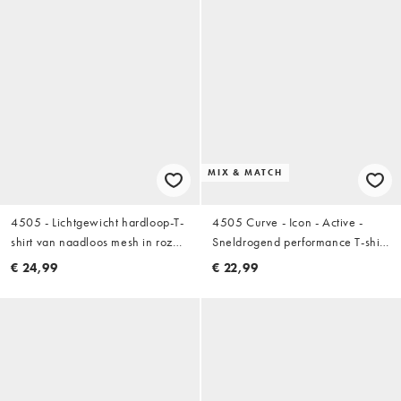
MIX & MATCH
4505 - Lichtgewicht hardloop-T-
4505 Curve - Icon - Active -
shirt van naadloos mesh in roze
Sneldrogend performance T-shirt
taupe
in koffie
€ 24,99
€ 22,99