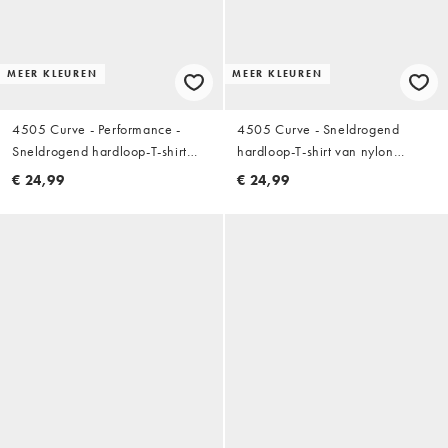
MEER KLEUREN
MEER KLEUREN
4505 Curve - Performance -
4505 Curve - Sneldrogend
Sneldrogend hardloop-T-shirt
hardloop-T-shirt van nylon
van nylon mesh in wit
performance mesh in zwart
€ 24,99
€ 24,99