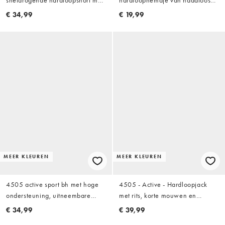
sneldrogende hardloopshort met
hardloophemdje van naadloos
ritszakken in zwart
mesh in saliegroen
€ 34,99
€ 19,99
MEER KLEUREN
MEER KLEUREN
4505 active sport bh met hoge
4505 - Active - Hardloopjack
ondersteuning, uitneembare
met rits, korte mouwen en
padding en verstelbare bandjes
ritszakken in saliegroen
€ 34,99
€ 39,99
in salie