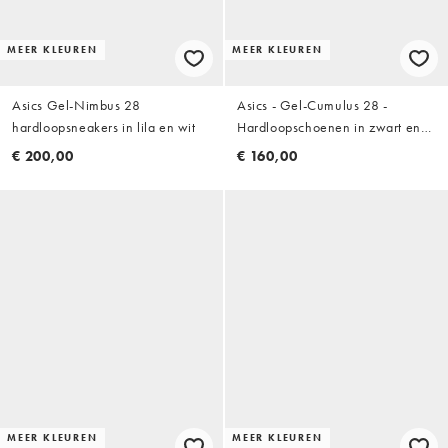
MEER KLEUREN
MEER KLEUREN
Asics Gel-Nimbus 28
Asics - Gel-Cumulus 28 -
hardloopsneakers in lila en wit
Hardloopschoenen in zwart en
wit
€ 200,00
€ 160,00
MEER KLEUREN
MEER KLEUREN