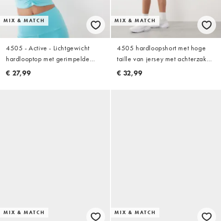
MIX & MATCH
MIX & MATCH
4505 - Active - Lichtgewicht
4505 hardloopshort met hoge
hardlooptop met gerimpelde
taille van jersey met achterzak
voorkant en lange mouwen in
met rits en binnenbroekje in
€ 27,99
€ 32,99
aqua
aqua
MIX & MATCH
MIX & MATCH