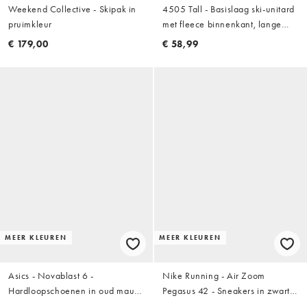
Weekend Collective - Skipak in
4505 Tall - Basislaag ski-unitard
pruimkleur
met fleece binnenkant, lange
mouwen en thermische
€ 179,00
€ 58,99
behandeling in zwart
MEER KLEUREN
MEER KLEUREN
Asics - Novablast 6 -
Nike Running - Air Zoom
Hardloopschoenen in oud mauve
Pegasus 42 - Sneakers in zwart
en koraal
en roze