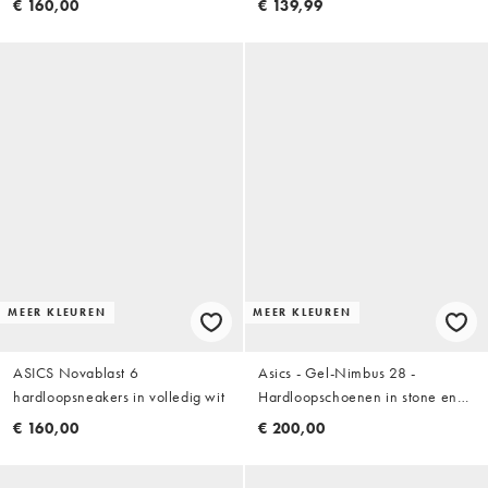
€ 160,00
€ 139,99
MEER KLEUREN
MEER KLEUREN
ASICS Novablast 6
Asics - Gel-Nimbus 28 -
hardloopsneakers in volledig wit
Hardloopschoenen in stone en
crème
€ 160,00
€ 200,00