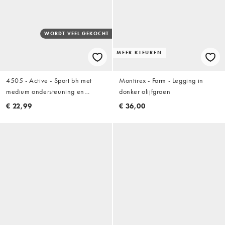
WORDT VEEL GEKOCHT
MEER KLEUREN
4505 - Active - Sport bh met
Montirex - Form - Legging in
medium ondersteuning en
donker olijfgroen
racerback in wit
€ 22,99
€ 36,00