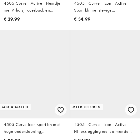
4505 Curve - Active - Hemdje
4505 - Curve - Icon - Active -
met V-hals, racerback en
Sport bh met stevige
ingebouwde bh in wit
ondersteuning met uitneembare
€ 29,99
€ 34,99
vulling en verstelbare bandjes in
zwart
MIX & MATCH
MEER KLEUREN
4505 Curve Icon sport bh met
4505 - Curve - Icon - Active -
hoge ondersteuning,
Fitnesslegging met vormende
uitneembare padding en
naden achter, hoge taille en