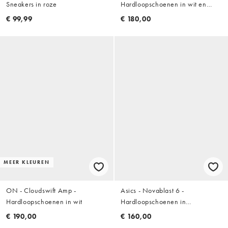
Sneakers in roze
Hardloopschoenen in wit en
groen
€ 99,99
€ 180,00
MEER KLEUREN
ON - Cloudswift Amp -
Asics - Novablast 6 -
Hardloopschoenen in wit
Hardloopschoenen in
groenblauw en wazig lila
€ 190,00
€ 160,00