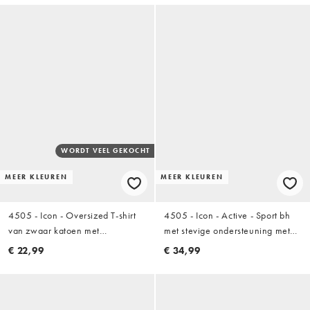
WORDT VEEL GEKOCHT
MEER KLEUREN
MEER KLEUREN
4505 - Icon - Oversized T-shirt
4505 - Icon - Active - Sport bh
van zwaar katoen met
met stevige ondersteuning met
sneldrogende finish in blauwe
uitneembare vulling en
€ 22,99
€ 34,99
wassing
verstelbare bandjes in wit