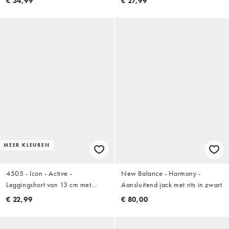
€ 34,99
€ 27,99
verstelbare bandjes in koffie
binnenzak in zwart
MEER KLEUREN
4505 - Icon - Active -
New Balance - Harmony -
Leggingshort van 13 cm met
Aansluitend jack met rits in zwart
hoge taille en telefoonzakje in
€ 22,99
€ 80,00
saliegroen