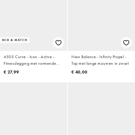
MIX & MATCH
4505 Curve - Icon - Active -
New Balance - Infinity Propel -
Fitnesslegging met vormende
Top met lange mouwen in zwart
naden achter, hoge taille en
€ 27,99
€ 40,00
binnenzak in koffie