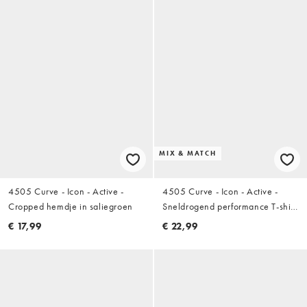
MIX & MATCH
4505 Curve - Icon - Active -
4505 Curve - Icon - Active -
Cropped hemdje in saliegroen
Sneldrogend performance T-shirt
in saliegroen
€ 17,99
€ 22,99