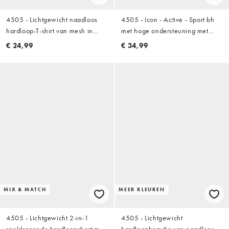
4505 - Lichtgewicht naadloos
4505 - Icon - Active - Sport bh
hardloop-T-shirt van mesh in
met hoge ondersteuning met
aqua
uitneembare vulling en
€ 24,99
€ 34,99
verstelbare bandjes in zwart
MIX & MATCH
MEER KLEUREN
4505 - Lichtgewicht 2-in-1
4505 - Lichtgewicht