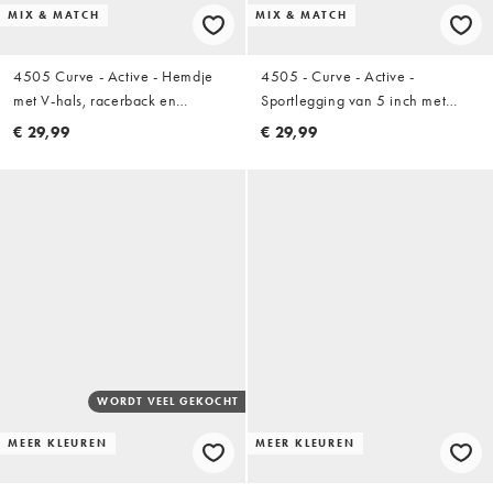
MIX & MATCH
MIX & MATCH
4505 Curve - Active - Hemdje
4505 - Curve - Active -
met V-hals, racerback en
Sportlegging van 5 inch met
ingebouwde bh in zwart
vormgevende hoge taille in
€ 29,99
€ 29,99
zwart
WORDT VEEL GEKOCHT
MEER KLEUREN
MEER KLEUREN