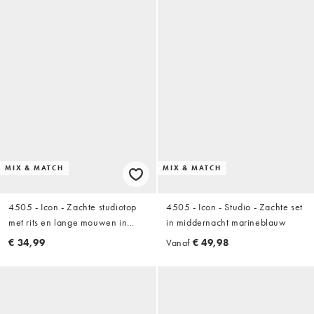
MIX & MATCH
MIX & MATCH
4505 - Icon - Zachte studiotop
4505 - Icon - Studio - Zachte set
met rits en lange mouwen in
in middernacht marineblauw
middernacht marineblauw
€ 34,99
Vanaf
€ 49,98