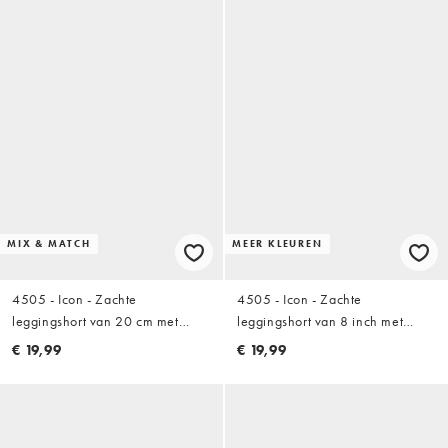
MIX & MATCH
MEER KLEUREN
4505 - Icon - Zachte
4505 - Icon - Zachte
leggingshort van 20 cm met
leggingshort van 8 inch met
hoge taille in amber bruin
hoge taille in zwart
€ 19,99
€ 19,99