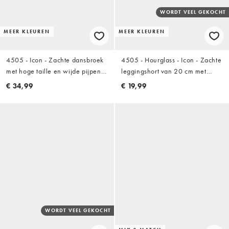
WORDT VEEL GEKOCHT
MEER KLEUREN
MEER KLEUREN
4505 - Icon - Zachte dansbroek
4505 - Hourglass - Icon - Zachte
met hoge taille en wijde pijpen
leggingshort van 20 cm met
in chocoladebruin
hoge taille in zwart
€ 34,99
€ 19,99
WORDT VEEL GEKOCHT