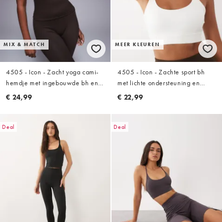
MIX & MATCH
MEER KLEUREN
4505 - Icon - Zacht yoga cami-
4505 - Icon - Zachte sport bh
hemdje met ingebouwde bh en
met lichte ondersteuning en
verstelbare bandjes in
verstelbare bandjes in wit
€ 24,99
€ 22,99
chocoladebruin
Deal
Deal