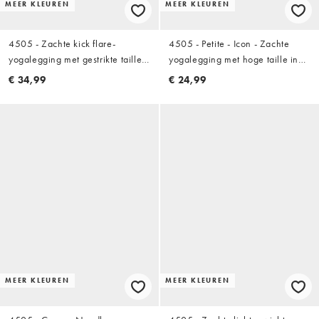
MEER KLEUREN
MEER KLEUREN
4505 - Zachte kick flare-
4505 - Petite - Icon - Zachte
yogalegging met gestrikte taille
yogalegging met hoge taille in
in zwart
zwart
€ 34,99
€ 24,99
MEER KLEUREN
MEER KLEUREN