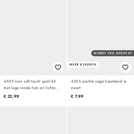
WORDT VEEL GEKOCHT
MEER KLEUREN
4505 Icon soft touch sport bh
4505 zachte yoga haarband in
met lage ronde hals en lichte
zwart
ondersteuning, verstelbare
€ 22,99
€ 7,99
bandjes in zwart