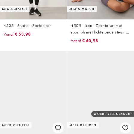
MIX & MATCH
MIX & MATCH
4505 - Studio - Zachte set
4505 - Icon - Zachte set met
sport bh met lichte ondersteuning
Vanaf
€ 53,98
en legging shorts van 20 cm met
Vanaf
€ 40,98
hoge taille in stormgrijs
WORDT VEEL GEKOCHT
MEER KLEUREN
MEER KLEUREN