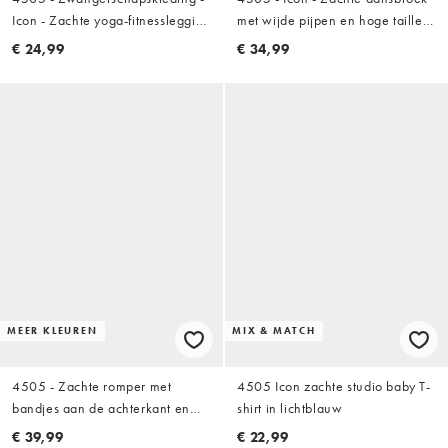
Icon - Zachte yoga-fitnesslegging
met wijde pijpen en hoge taille
met hoge taille in
in grijs
€ 24,99
€ 34,99
chocoladebruin
MEER KLEUREN
MIX & MATCH
4505 - Zachte romper met
4505 Icon zachte studio baby T-
bandjes aan de achterkant en
shirt in lichtblauw
ingebouwde bh in zwart
€ 39,99
€ 22,99