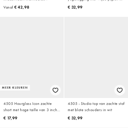
hoge taille in stormgrijs
Vanaf
€ 42,98
€ 32,99
MEER KLEUREN
4505 Hourglass Icon zachte
4505 - Studio top van zachte stof
short met hoge taille van 3 inch
met blote schouders in wit
in nachtblauw
€ 17,99
€ 32,99