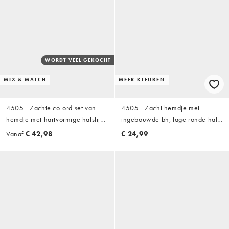
WORDT VEEL GEKOCHT
MIX & MATCH
MEER KLEUREN
4505 - Zachte co-ord set van
4505 - Zacht hemdje met
hemdje met hartvormige halslijn
ingebouwde bh, lage ronde hals
en ingebouwde bh en booty
en verstelbare bandjes in zwart
Vanaf
€ 42,98
€ 24,99
short van 8 cm met hoge taille in
zwart