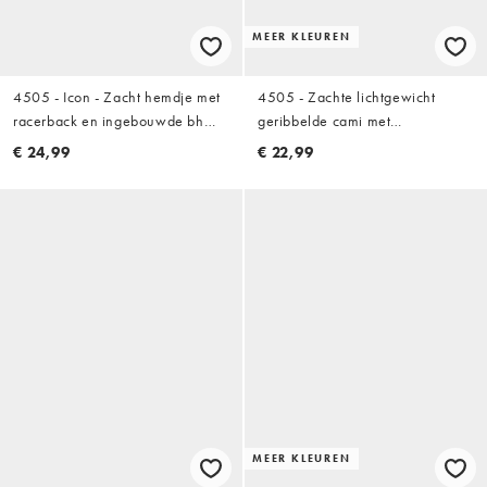
MEER KLEUREN
4505 - Icon - Zacht hemdje met
4505 - Zachte lichtgewicht
racerback en ingebouwde bh
geribbelde cami met
met uitneembare vulling in zwart
ingebouwde bh in zwart
€ 24,99
€ 22,99
MEER KLEUREN