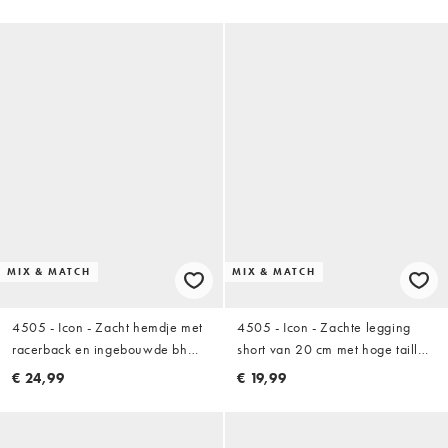
MIX & MATCH
MIX & MATCH
4505 - Icon - Zacht hemdje met
4505 - Icon - Zachte legging
racerback en ingebouwde bh
short van 20 cm met hoge taille
met uitneembare vulling in grijs
in stormgrijs
€ 24,99
€ 19,99