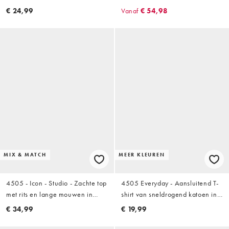
cropped pasvorm in zwart
€ 24,99
Vanaf
€ 54,98
MIX & MATCH
MEER KLEUREN
4505 - Icon - Studio - Zachte top
4505 Everyday - Aansluitend T-
met rits en lange mouwen in
shirt van sneldrogend katoen in
chocoladebruin
zwart
€ 34,99
€ 19,99