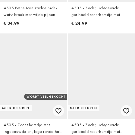
4505 Petite Icon zachte high-
4505 - Zacht, lichtgewicht
waist broek met wijde pijpen
geribbeld racerhemdje met
voor dansen in storm grey
ingebouwde bh en uitneembare
€ 34,99
€ 24,99
vulling in wit
WORDT VEEL GEKOCHT
MEER KLEUREN
MEER KLEUREN
4505 - Zacht hemdje met
4505 - Zacht, lichtgewicht
ingebouwde bh, lage ronde hals
geribbeld racerhemdje met