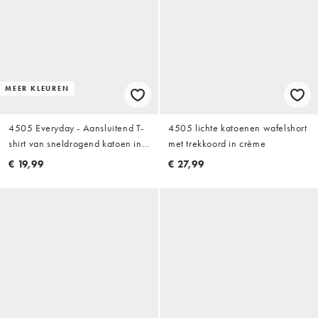
MEER KLEUREN
4505 Everyday - Aansluitend T-
4505 lichte katoenen wafelshort
shirt van sneldrogend katoen in
met trekkoord in crème
wit
€ 19,99
€ 27,99