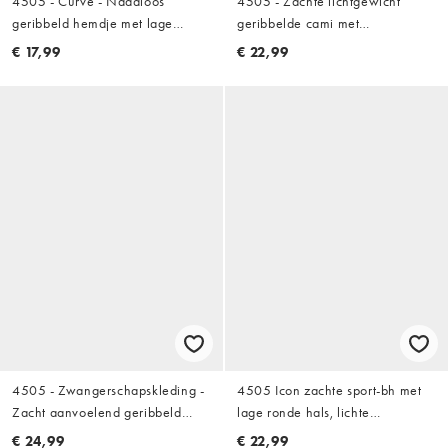
4505 - Curve - Naadloos
4505 - Zachte lichtgewicht
geribbeld hemdje met lage
geribbelde cami met
ronde hals en racerback in zwart
ingebouwde bh in wit
€ 17,99
€ 22,99
4505 - Zwangerschapskleding -
4505 Icon zachte sport-bh met
Zacht aanvoelend geribbeld
lage ronde hals, lichte
hemdje met bh aan de
ondersteuning en verstelbare
€ 24,99
€ 22,99