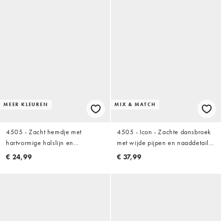
MEER KLEUREN
MIX & MATCH
4505 - Zacht hemdje met
4505 - Icon - Zachte dansbroek
hartvormige halslijn en
met wijde pijpen en naaddetail
ingebouwde bh in beigeroze
in zwart
€ 24,99
€ 37,99