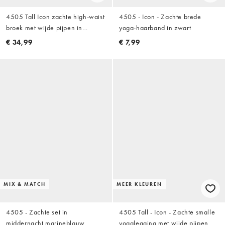
4505 Tall Icon zachte high-waist
4505 - Icon - Zachte brede
broek met wijde pijpen in
yoga-haarband in zwart
chocoladebruin
€ 34,99
€ 7,99
MIX & MATCH
MEER KLEUREN
4505 - Zachte set in
4505 Tall - Icon - Zachte smalle
middernacht marineblauw
yogalegging met wijde pijpen en