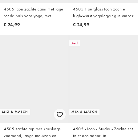
4505 Icon zachte cami met lage
4505 Hourglass Icon zachte
ronde hals voor yoga, met
high-waist yogalegging in amber
binnen-bh en verstelbare
€ 24,99
€ 24,99
bandjes in zwart
Deal
MIX & MATCH
MIX & MATCH
4505 zachte top met kruislings
4505 - Icon - Studio - Zachte set
voorpand, lange mouwen en
in chocoladebruin