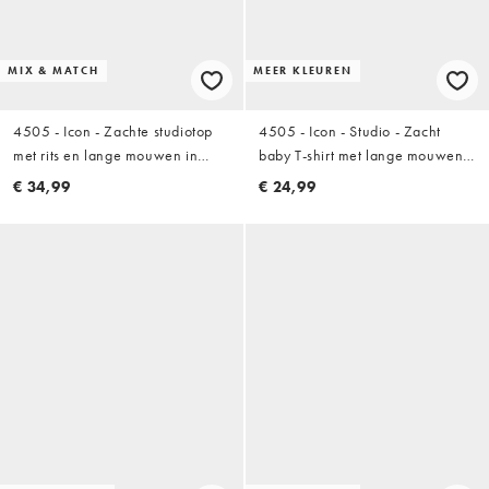
MIX & MATCH
MEER KLEUREN
4505 - Icon - Zachte studiotop
4505 - Icon - Studio - Zacht
met rits en lange mouwen in
baby T-shirt met lange mouwen
zwart
in zwart
€ 34,99
€ 24,99