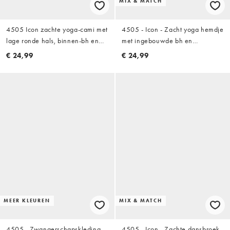
MIX & MATCH
4505 Icon zachte yoga-cami met
4505 - Icon - Zacht yoga hemdje
lage ronde hals, binnen-bh en
met ingebouwde bh en
verstelbare bandjes in wit
verstelbare bandjes in stormgrijs
€ 24,99
€ 24,99
MEER KLEUREN
MIX & MATCH
4505 - Zwangerschapskleding -
4505 - Icon - Zachte dansbroek