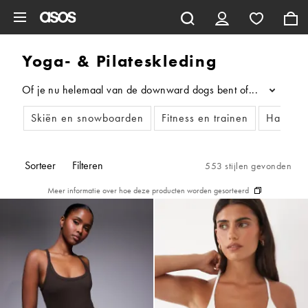
Ga direct naar inhoud
Yoga- & Pilateskleding
Of je nu helemaal van de downward dogs bent of altijd gaat voo
...
Skiën en snowboarden
Fitness en trainen
Hardlop
Sorteer
Filteren
553 stijlen gevonden
Meer informatie over hoe deze producten worden gesorteerd