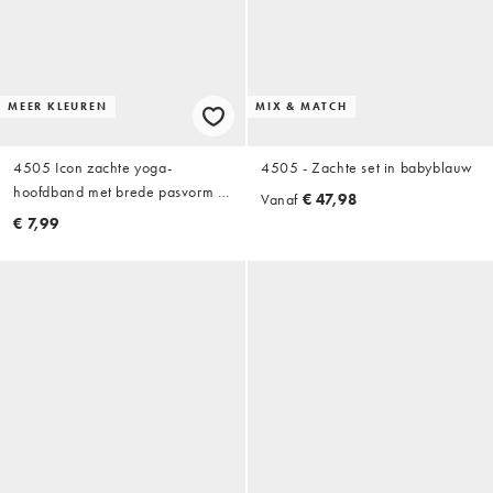
MEER KLEUREN
MIX & MATCH
4505 Icon zachte yoga-
4505 - Zachte set in babyblauw
hoofdband met brede pasvorm in
Vanaf
€ 47,98
chocoladebruin
€ 7,99