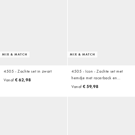
MIX & MATCH
MIX & MATCH
4505 - Zachte set in zwart
4505 - Icon - Zachte set met
hemdje met racerback en
Vanaf
€ 62,98
ingebouwde bh met uitneembare
Vanaf
€ 59,98
vulling en dansbroek met wijde
pijpen en hoge taille