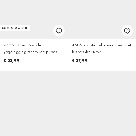
MIX & MATCH
4505 - Icon - Smalle
4505 zachte halternek cami met
yogalegging met wijde pijpen en
binnen-bh in wit
hoge taille in chocoladebruin
€ 32,99
€ 27,99