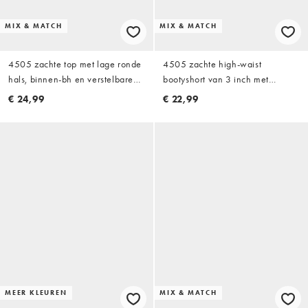
MIX & MATCH
MIX & MATCH
4505 zachte top met lage ronde
4505 zachte high-waist
hals, binnen-bh en verstelbare
bootyshort van 3 inch met
bandjes in lichtblauw
strikceintuurdetail in lichtblauw
€ 24,99
€ 22,99
MEER KLEUREN
MIX & MATCH