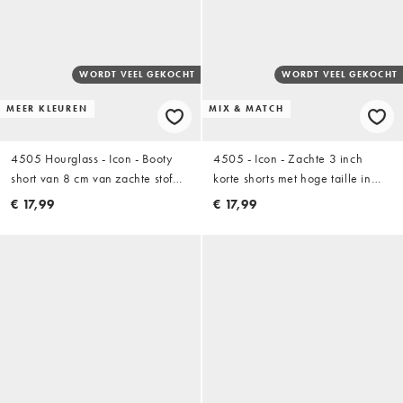
WORDT VEEL GEKOCHT
WORDT VEEL GEKOCHT
MEER KLEUREN
MIX & MATCH
4505 Hourglass - Icon - Booty
4505 - Icon - Zachte 3 inch
short van 8 cm van zachte stof
korte shorts met hoge taille in
met hoge taille in zwart
zwart
€ 17,99
€ 17,99