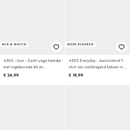
MIX & MATCH
MEER KLEUREN
4505 - Icon - Zacht yoga hemdje
4505 Everyday - Aansluitend T-
met ingebouwde bh en
shirt van sneldrogend katoen in
verstelbare bandjes in
wit
€ 24,99
€ 19,99
middernacht blauw