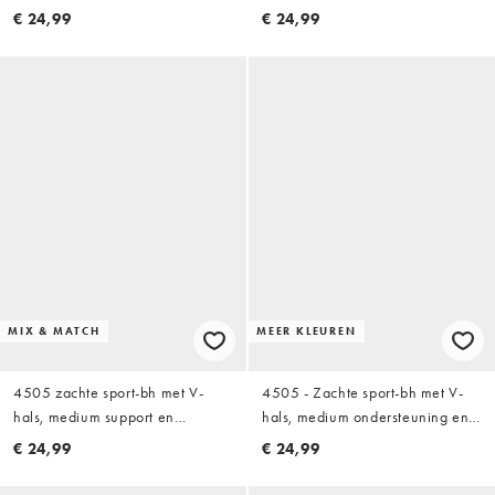
en verstelbare bandjes in wit
ingebouwde bh en uitneembare
€ 24,99
€ 24,99
vulling in zwart
MIX & MATCH
MEER KLEUREN
4505 zachte sport-bh met V-
4505 - Zachte sport-bh met V-
hals, medium support en
hals, medium ondersteuning en
verstelbare bandjes in midnight
verstelbare bandjes in beigeroze
€ 24,99
€ 24,99
navy