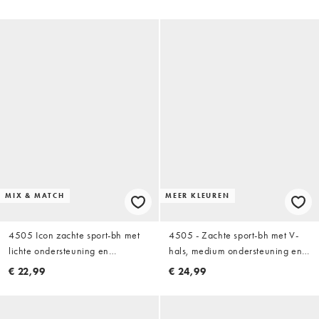
binnenkant in wit
bandjes in wit
MIX & MATCH
MEER KLEUREN
4505 Icon zachte sport-bh met
4505 - Zachte sport-bh met V-
lichte ondersteuning en
hals, medium ondersteuning en
verstelbare bandjes in lichtblauw
verstelbare bandjes in zwart
€ 22,99
€ 24,99