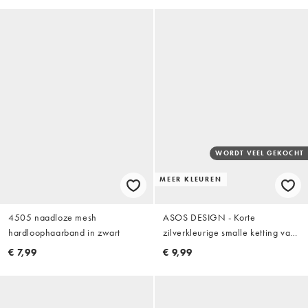
WORDT VEEL GEKOCHT
MEER KLEUREN
4505 naadloze mesh
ASOS DESIGN - Korte
hardloophaarband in zwart
zilverkleurige smalle ketting van
4mm
€ 7,99
€ 9,99