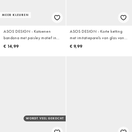
MEER KLEUREN
ASOS DESIGN - Katoenen
ASOS DESIGN - Korte ketting
bandana met paisley motief in
met imitatieparels van glas van
kaki
6mm in wit
€ 14,99
€ 9,99
WORDT VEEL GEKOCHT