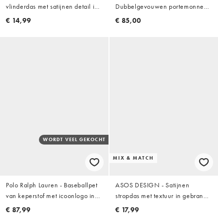
vlinderdas met satijnen detail in
Dubbelgevouwen portemonnee
zwart
van getextureerd leer met logo in
€ 14,99
€ 85,00
reliëf in bruin
WORDT VEEL GEKOCHT
MIX & MATCH
Polo Ralph Lauren - Baseballpet
ASOS DESIGN - Satijnen
van keperstof met icoonlogo in
stropdas met textuur in gebrand
olijfgroen
oranje
€ 87,99
€ 17,99