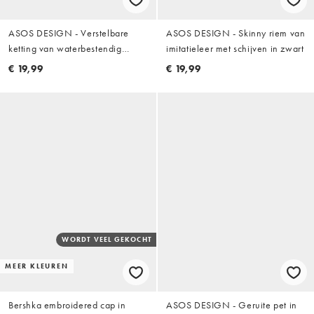
ASOS DESIGN - Verstelbare
ASOS DESIGN - Skinny riem van
ketting van waterbestendig
imitatieleer met schijven in zwart
roestvrij staal met stervormige
€ 19,99
€ 19,99
hanger in zilver
WORDT VEEL GEKOCHT
MEER KLEUREN
Bershka embroidered cap in
ASOS DESIGN - Geruite pet in