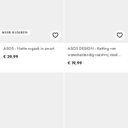
MEER KLEUREN
ASOS - Nette rugzak in zwart
ASOS DESIGN - Ketting van
waterbestendig roestvrij staal
€ 39,99
met kruishangertje in zilver
€ 19,99