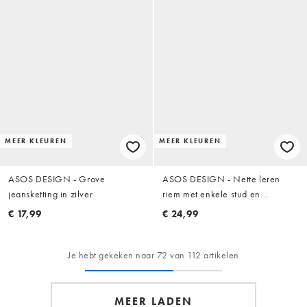
MEER KLEUREN
MEER KLEUREN
ASOS DESIGN - Grove
ASOS DESIGN - Nette leren
jeansketting in zilver
riem met enkele stud en
afgeronde rand met gouden gesp
€ 17,99
€ 24,99
in bruin
Je hebt gekeken naar 72 van 112 artikelen
MEER LADEN