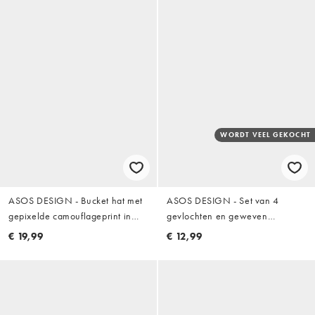
WORDT VEEL GEKOCHT
ASOS DESIGN - Bucket hat met
ASOS DESIGN - Set van 4
gepixelde camouflageprint in
gevlochten en geweven
kaki
trekarmbanden van touw in multi
€ 19,99
€ 12,99