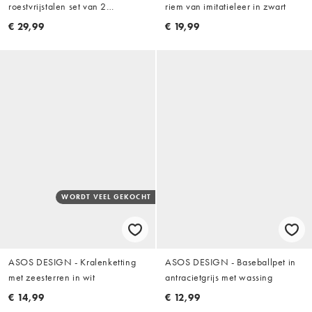
roestvrijstalen set van 2
riem van imitatieleer in zwart
kettingen met sterdetail en
€ 29,99
€ 19,99
hanger in zilver
WORDT VEEL GEKOCHT
ASOS DESIGN - Kralenketting
ASOS DESIGN - Baseballpet in
met zeesterren in wit
antracietgrijs met wassing
€ 14,99
€ 12,99