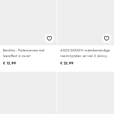
Bershka - Portemonnee met
ASOS DESIGN waterbestendige
leereffect in zwart
roestvrijstalen set van 2 skinny
armbanden met afgeronde
€ 12,99
€ 22,99
kralenschakel en curb chain in
goud