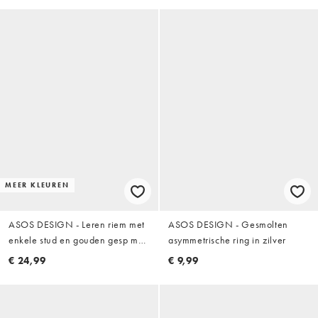
MEER KLEUREN
ASOS DESIGN - Leren riem met
ASOS DESIGN - Gesmolten
enkele stud en gouden gesp met
asymmetrische ring in zilver
afgeronde rand in bruin met
€ 24,99
€ 9,99
krokodillentextuur