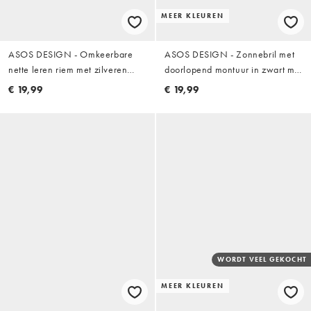
MEER KLEUREN
ASOS DESIGN - Omkeerbare
ASOS DESIGN - Zonnebril met
nette leren riem met zilveren
doorlopend montuur in zwart met
gesp in zwart en bruin
bruine glazen
€ 19,99
€ 19,99
WORDT VEEL GEKOCHT
MEER KLEUREN