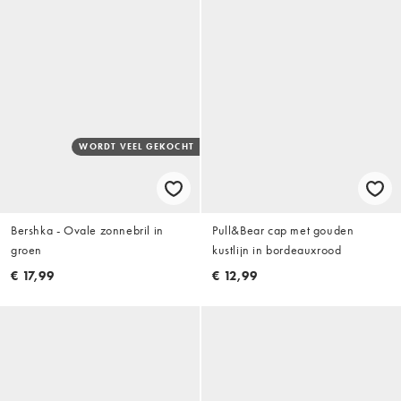
WORDT VEEL GEKOCHT
Bershka - Ovale zonnebril in
Pull&Bear cap met gouden
groen
kustlijn in bordeauxrood
€ 17,99
€ 12,99