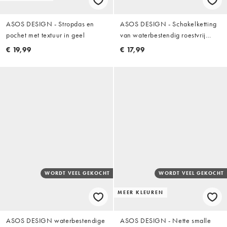
ASOS DESIGN - Stropdas en
ASOS DESIGN - Schakelketting
pochet met textuur in geel
van waterbestendig roestvrij
staal in zilver
€ 19,99
€ 17,99
WORDT VEEL GEKOCHT
WORDT VEEL GEKOCHT
MEER KLEUREN
ASOS DESIGN waterbestendige
ASOS DESIGN - Nette smalle