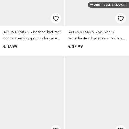
WORDT VEEL GEKOCHT
ASOS DESIGN - Baseballpet met
ASOS DESIGN - Set van 3
contrast en logoprint in beige en
waterbestendige roestvrijstalen
bordeauxrood
bandringen in zilver
€ 17,99
€ 27,99