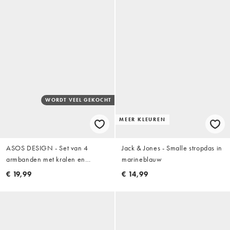
WORDT VEEL GEKOCHT
MEER KLEUREN
ASOS DESIGN - Set van 4
Jack & Jones - Smalle stropdas in
armbanden met kralen en
marineblauw
steentjes in multi
€ 19,99
€ 14,99