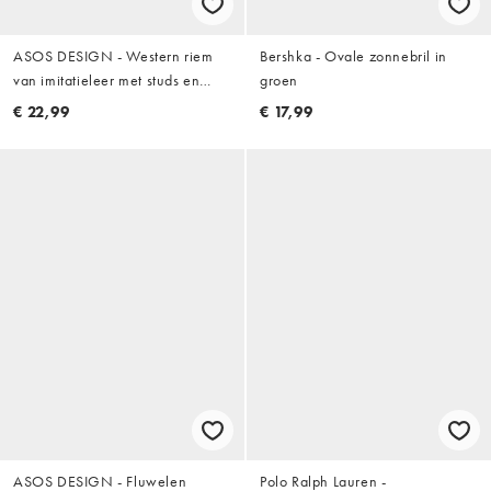
ASOS DESIGN - Western riem
Bershka - Ovale zonnebril in
van imitatieleer met studs en
groen
metalen stierenkop in bruin
€ 22,99
€ 17,99
ASOS DESIGN - Fluwelen
Polo Ralph Lauren -