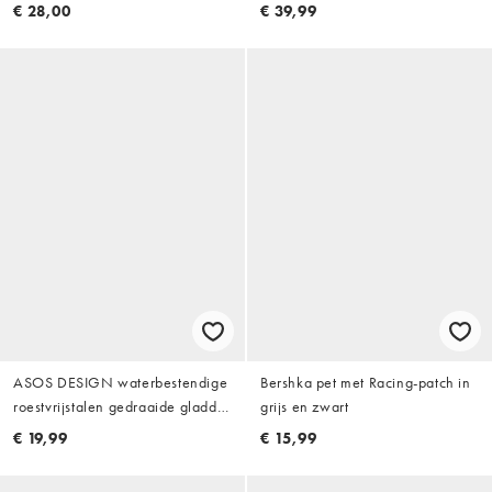
€ 28,00
€ 39,99
ASOS DESIGN waterbestendige
Bershka pet met Racing-patch in
roestvrijstalen gedraaide gladde
grijs en zwart
bandring in goud
€ 19,99
€ 15,99