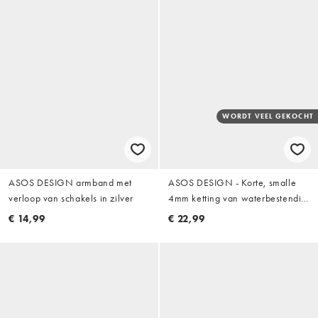
WORDT VEEL GEKOCHT
ASOS DESIGN armband met
ASOS DESIGN - Korte, smalle
verloop van schakels in zilver
4mm ketting van waterbestendig
roestvrij staal in zilverkleur
€ 14,99
€ 22,99