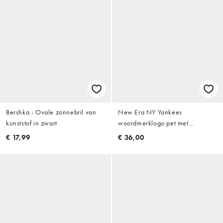
Bershka - Ovale zonnebril van
New Era NY Yankees
kunststof in zwart
woordmerklogo pet met
contrasterende klep in
€ 17,99
€ 36,00
neutraal/kaki