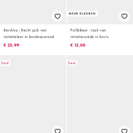
MEER KLEUREN
Bershka - Recht jack van
Pull&Bear - Jack van
imitatieleer in bordeauxrood
imitatiesuède in bruin
€ 25,99
€ 12,00
Deal
Deal