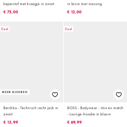
keperstof met kraagje in zwart
in bruin met wassing
€ 75,00
€ 12,00
Deal
Deal
MEER KLEUREN
Bershka - Technisch recht jack in
BOSS - Bodywear - Mix en match
zwart
- Lounge-hoodie in blauw
€ 15,99
€ 69,99