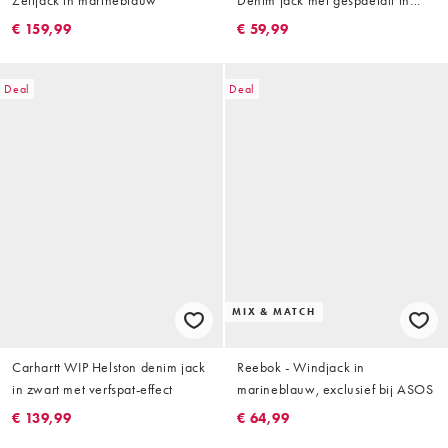
Zeiljack in marineblauw
Denim jack met gespdetail in
indigo, deel van co-ord set
€ 159,99
€ 59,99
Deal
Deal
MIX & MATCH
Carhartt WIP Helston denim jack
Reebok - Windjack in
in zwart met verfspat-effect
marineblauw, exclusief bij ASOS
€ 139,99
€ 64,99