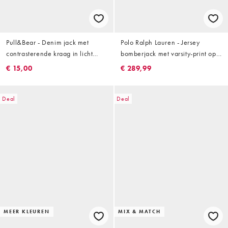
Pull&Bear - Denim jack met
Polo Ralph Lauren - Jersey
contrasterende kraag in licht
bomberjack met varsity-print op
indigo
de achterkant in marineblauw
€ 15,00
€ 289,99
Deal
Deal
MEER KLEUREN
MIX & MATCH