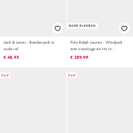
MEER KLEUREN
Jack & Jones - Bomberjack in
Polo Ralph Lauren - Windjack
oude rol
met icoonlogo en rits in
koningsblauw
€ 48,95
€ 289,99
Deal
Deal