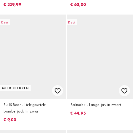
achterkant in marineblauw
€ 329,99
€ 60,00
Deal
Deal
MEER KLEUREN
Pull&Bear - Lichtgewicht
Balmohk - Lange jas in zwart
bomberjack in zwart
€ 44,95
€ 9,00