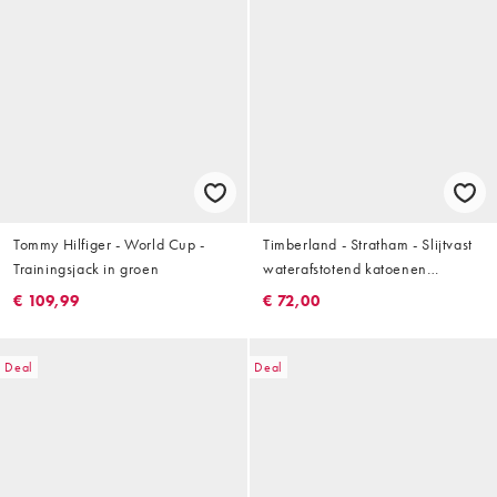
Tommy Hilfiger - World Cup -
Timberland - Stratham - Slijtvast
Trainingsjack in groen
waterafstotend katoenen
bomberjack in blauw
€ 109,99
€ 72,00
Deal
Deal