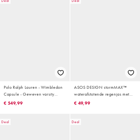
Deal
Deal
Polo Ralph Lauren - Wimbledon
ASOS DESIGN stormMAX™
Capsule - Geweven varsity
waterafstotende regenjas met
bomberjack met geborduurde
capuchon in donkergroen
€ 549,99
€ 49,99
achterkant in blauw
Deal
Deal