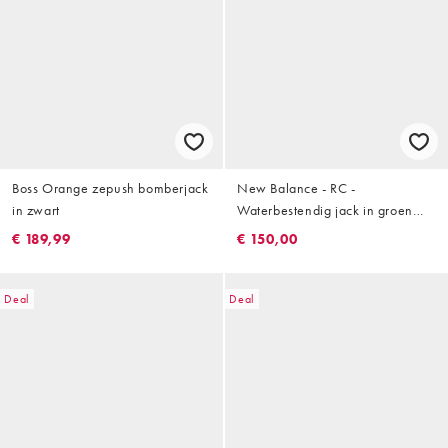
Boss Orange zepush bomberjack
New Balance - RC -
in zwart
Waterbestendig jack in groen
multi
€ 189,99
€ 150,00
Deal
Deal