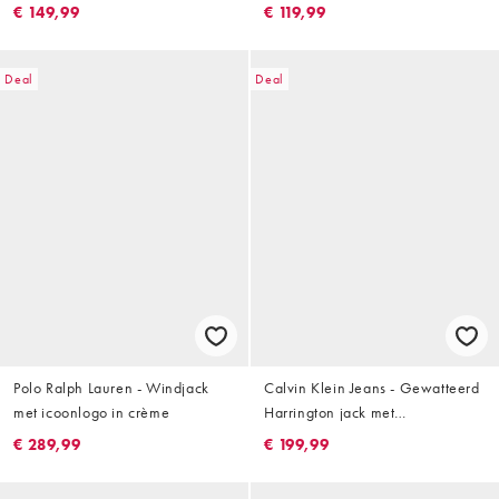
€ 149,99
€ 119,99
Deal
Deal
Polo Ralph Lauren - Windjack
Calvin Klein Jeans - Gewatteerd
met icoonlogo in crème
Harrington jack met
contrasterende stiksels in zwart
€ 289,99
€ 199,99