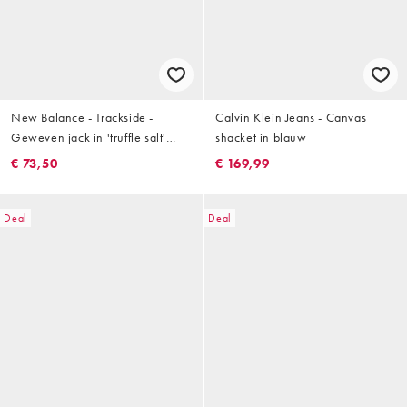
New Balance - Trackside -
Calvin Klein Jeans - Canvas
Geweven jack in 'truffle salt'
shacket in blauw
grijs
€ 73,50
€ 169,99
Deal
Deal