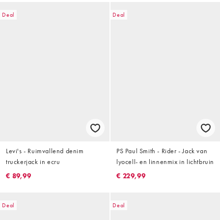
Deal
Deal
Levi's - Ruimvallend denim
PS Paul Smith - Rider - Jack van
truckerjack in ecru
lyocell- en linnenmix in lichtbruin
€ 89,99
€ 229,99
Deal
Deal