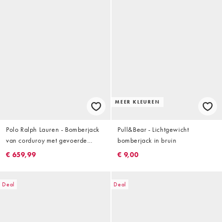
MEER KLEUREN
Polo Ralph Lauren - Bomberjack
Pull&Bear - Lichtgewicht
van corduroy met gevoerde
bomberjack in bruin
achterkant en borduursels in
€ 659,99
€ 9,00
rood met wassing
Deal
Deal