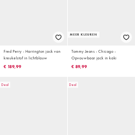
MEER KLEUREN
Fred Perry - Harrington jack van
Tommy Jeans - Chicago -
kreukelstof in lichtblauw
Opvouwbaar jack in kaki
€ 189,99
€ 89,99
Deal
Deal