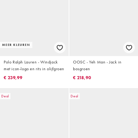
MEER KLEUREN
Polo Ralph Lauren - Windjack
OOSC - Yeh Man - Jack in
met icon-logo en rits in olijfgroen
bosgroen
€ 239,99
€ 218,90
Deal
Deal