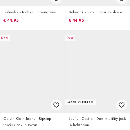
Balmohk - Jack in limoengroen
Balmohk - Jack in marineblauw
€ 44,95
€ 44,95
Deal
Deal
MEER KLEUREN
Calvin Klein Jeans - Ripstop
Levi's - Castro - Denim utility jack
truckerjack in zwart
in lichtbruin