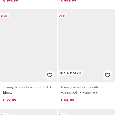
€ 199,99
€ 449,99
Deal
Deal
MIX & MATCH
Tommy Jeans - Essential - Jack in
Tommy Jeans - Ruimvallend
blauw
truckerjack in blauw met
donkere wassing, deel van co-
€ 99,99
€ 84,99
ord set