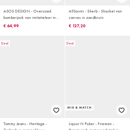
ASOS DESIGN - Oversized
AllSaints - Sherb - Shacket van
bomberjack van imitatieleer in
canvas in zandbruin
bruin
€ 64,99
€ 127,20
Deal
Deal
MIX & MATCH
Tommy Jeans - Heritage -
Liquor N Poker - Fireman -