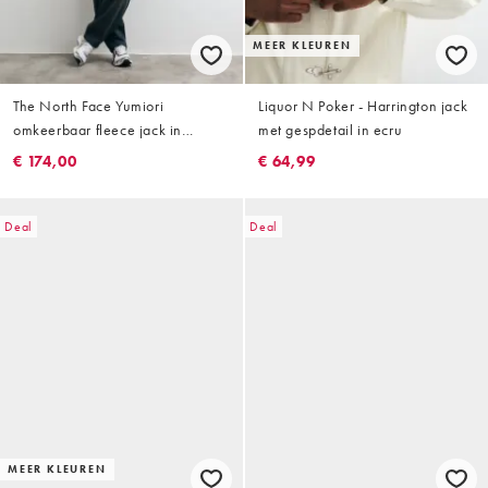
MEER KLEUREN
The North Face Yumiori
Liquor N Poker - Harrington jack
omkeerbaar fleece jack in
met gespdetail in ecru
cumulus cloud/stone sla
€ 174,00
€ 64,99
Deal
Deal
MEER KLEUREN