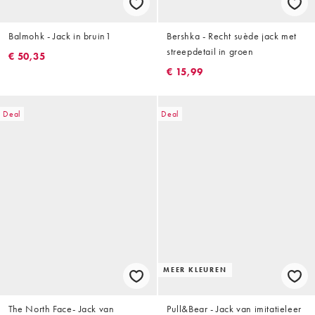
Balmohk - Jack in bruin1
Bershka - Recht suède jack met
streepdetail in groen
€ 50,35
€ 15,99
Deal
Deal
MEER KLEUREN
The North Face- Jack van
Pull&Bear - Jack van imitatieleer