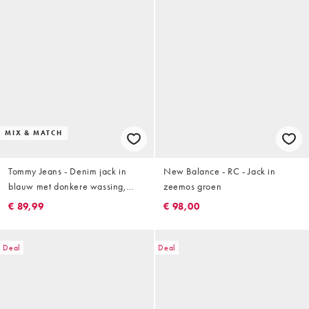
MIX & MATCH
Tommy Jeans - Denim jack in
New Balance - RC - Jack in
blauw met donkere wassing,
zeemos groen
deel van co-ord set
€ 89,99
€ 98,00
Deal
Deal