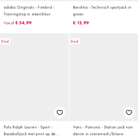
adidas Originals - Firebird -
Bershka - Technisch sportjack in
Trainingstop in steenkleur
groen
Vanaf
€ 54,99
€ 15,99
Deal
Deal
Polo Ralph Lauren - Sport -
Vans - Pomona - Station jack van
Baseballjack met print op de
denim in stonewash/blauw