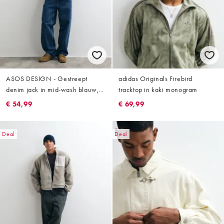
ASOS DESIGN - Gestreept
adidas Originals Firebird
denim jack in mid-wash blauw,
tracktop in kaki monogram
deel van co-ord set
€ 54,99
€ 69,99
Deal
Deal