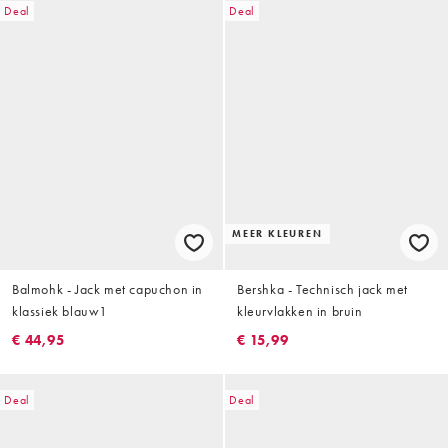
Deal
Deal
MEER KLEUREN
Balmohk - Jack met capuchon in
Bershka - Technisch jack met
klassiek blauw1
kleurvlakken in bruin
€ 44,95
€ 15,99
Deal
Deal