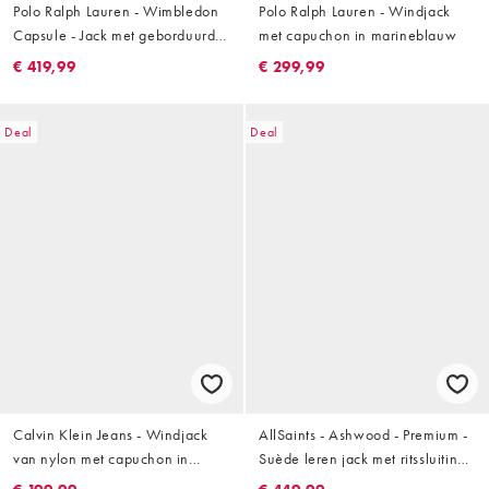
Polo Ralph Lauren - Wimbledon
Polo Ralph Lauren - Windjack
Capsule - Jack met geborduurd
met capuchon in marineblauw
geschreven logo op de
€ 419,99
€ 299,99
achterkant in wit
Deal
Deal
Calvin Klein Jeans - Windjack
AllSaints - Ashwood - Premium -
van nylon met capuchon in
Suède leren jack met ritssluiting
olijfgroen
in bruin