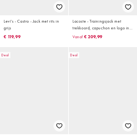
Levi's - Castro - Jack met rits in
Lacoste - Trainingsjack met
grijs
trekkoord, capuchon en logo in
bruin
€ 119,99
Vanaf
€ 209,99
Deal
Deal