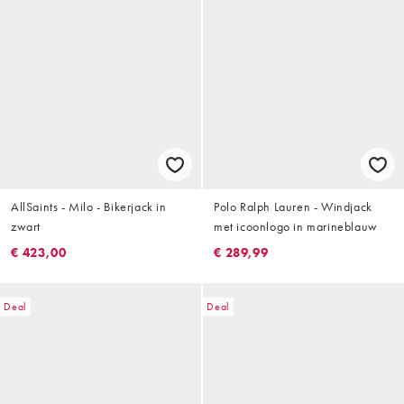
AllSaints - Milo - Bikerjack in
Polo Ralph Lauren - Windjack
zwart
met icoonlogo in marineblauw
€ 423,00
€ 289,99
Deal
Deal