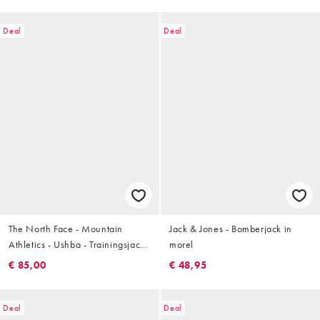
Deal
Deal
The North Face - Mountain
Jack & Jones - Bomberjack in
Athletics - Ushba - Trainingsjack
morel
in zwart
€ 85,00
€ 48,95
Deal
Deal