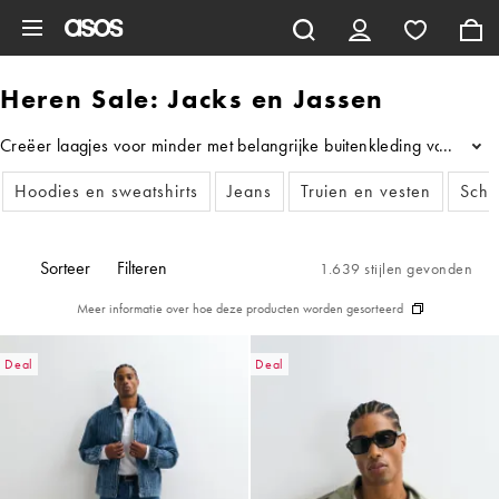
Ga direct naar inhoud
Heren Sale: Jacks en Jassen
Creëer laagjes voor minder met belangrijke buitenkleding van onze c
...
Hoodies en sweatshirts
Jeans
Truien en vesten
Scho
Sorteer
Filteren
1.639 stijlen gevonden
Meer informatie over hoe deze producten worden gesorteerd
Deal
Deal