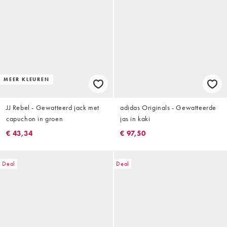
MEER KLEUREN
JJ Rebel - Gewatteerd jack met
adidas Originals - Gewatteerde
capuchon in groen
jas in kaki
€ 43,34
€ 97,50
Deal
Deal