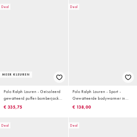
Deal
Deal
MEER KLEUREN
Polo Ralph Lauren - Geïsoleerd
Polo Ralph Lauren - Sport -
gewatteerd puffer-bomberjack
Gewatteerde bodywarmer in
met Flag-logo in donkergroen
kakigroen
€ 335,75
€ 138,00
Deal
Deal