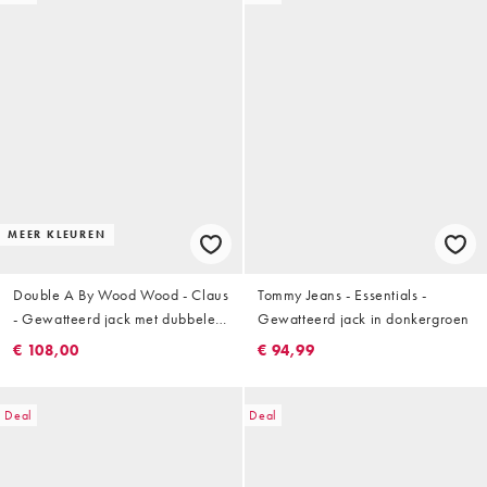
MEER KLEUREN
Double A By Wood Wood - Claus
Tommy Jeans - Essentials -
- Gewatteerd jack met dubbele
Gewatteerd jack in donkergroen
rits in bosgroen
€ 108,00
€ 94,99
Deal
Deal