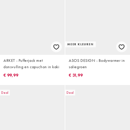
MEER KLEUREN
ARKET - Pufferjack met
ASOS DESIGN - Bodywarmer in
donsvulling en capuchon in kaki
saliegroen
€ 99,99
€ 31,99
Deal
Deal