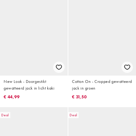
New Look - Doorgestikt
Cotton On - Cropped gewatteerd
gewatteerd jack in licht kaki
jack in groen
€ 44,99
€ 31,50
Deal
Deal