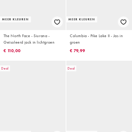
MEER KLEUREN
MEER KLEUREN
The North Face - Siurana -
Columbia - Pike Lake II - Jas in
Geïsoleerd jack in lichtgroen
groen
€ 110,00
€ 79,99
Deal
Deal