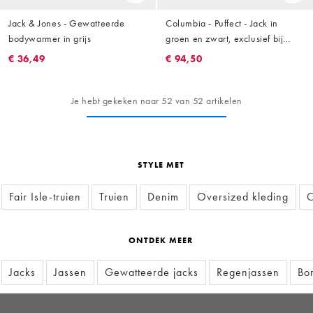
Jack & Jones - Gewatteerde
Columbia - Puffect - Jack in
bodywarmer in grijs
groen en zwart, exclusief bij
ASOS
€ 36,49
€ 94,50
Je hebt gekeken naar 52 van 52 artikelen
STYLE MET
Fair Isle-truien
Truien
Denim
Oversized kleding
C
ONTDEK MEER
Jacks
Jassen
Gewatteerde jacks
Regenjassen
Bo