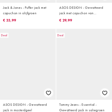
Jack & Jones - Puffer jack met
ASOS DESIGN - Gewatteerd
capuchon in olijfgroen
jack met capuchon van
imitatiebont in donkergroen
€ 33,99
€ 29,99
Deal
Deal
ASOS DESIGN - Gewatteerd
Tommy Jeans - Essential -
jack in mosterdgeel
Gewatteerd jack in saliegroen