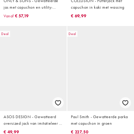
ONLY & SONS - Gewatteerde
COLLUSION - Pufferjack met
jas met capuchon en utility-
capuchon in kaki met wassing
zakken in donkergrijs
Vanaf
€ 57,19
€ 69,99
Deal
Deal
ASOS DESIGN - Gewatteerd
Paul Smith - Gewatteerde parka
oversized jack van imitatieleer in
met capuchon in groen
zwart
€ 49,99
€ 227,50