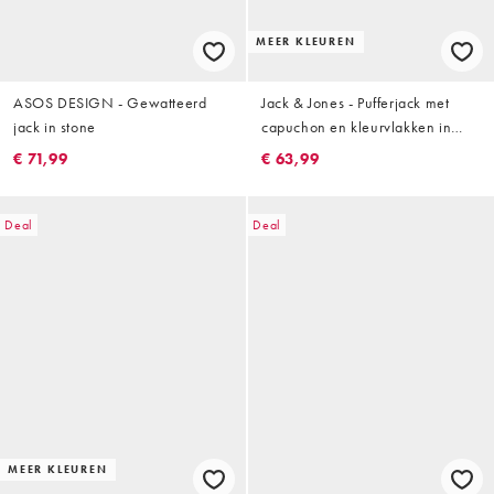
MEER KLEUREN
ASOS DESIGN - Gewatteerd
Jack & Jones - Pufferjack met
jack in stone
capuchon en kleurvlakken in
zwart en groen
€ 71,99
€ 63,99
Deal
Deal
MEER KLEUREN