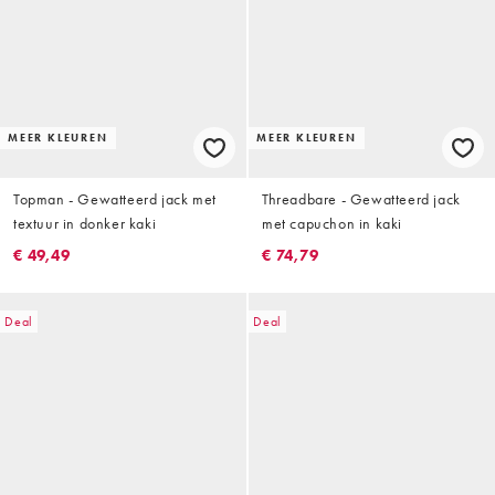
MEER KLEUREN
MEER KLEUREN
Topman - Gewatteerd jack met
Threadbare - Gewatteerd jack
textuur in donker kaki
met capuchon in kaki
€ 49,49
€ 74,79
Deal
Deal