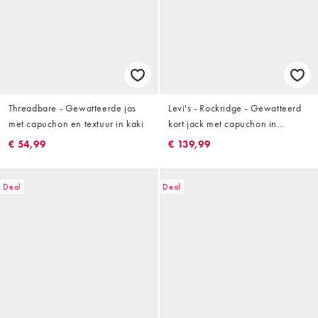
Threadbare - Gewatteerde jas
Levi's - Rockridge - Gewatteerd
met capuchon en textuur in kaki
kort jack met capuchon in
donkergroen
€ 54,99
€ 139,99
Deal
Deal