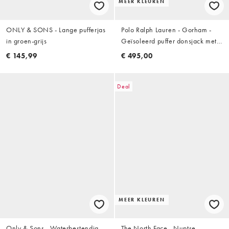
MEER KLEUREN
ONLY & SONS - Lange pufferjas
Polo Ralph Lauren - Gorham -
in groen-grijs
Geïsoleerd puffer donsjack met
icoonlogo en capuchon in
€ 145,99
€ 495,00
olijfgroen
Deal
MEER KLEUREN
Only & Sons - Waterbestendig
The North Face - Nuptse -