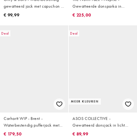
gewatteerd jack met capuchon in
Gewatteerde donsparka in
kaki
donkergroen
€ 99,99
€ 225,00
Deal
Deal
MEER KLEUREN
Carhartt WIP - Brent -
ASOS COLLECTIVE -
Waterbestendig pufferjack met
Gewatteerd donsjack in licht
afneembare capuchon in groen
kaki
€ 179,50
€ 89,99