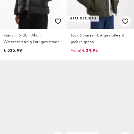
MEER KLEUREN
Rains - 15120 - Alta -
Jack & Jones - Dik gewatteerd
Waterbestendig kort gewatteerd
jack in groen
jack met groene vage print
€ 535,99
Vanaf
€ 34,95