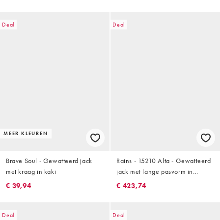
Deal
Deal
MEER KLEUREN
Brave Soul - Gewatteerd jack
Rains - 15210 Alta - Gewatteerd
met kraag in kaki
jack met lange pasvorm in
lichtgroen
€ 39,94
€ 423,74
Deal
Deal