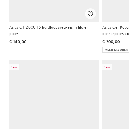
Asics GT-2000 15 hardloopsneakers in lila en
Asics Gel-Kaya
paars
donkerpaars e
€ 150,00
€ 200,00
MEER KLEUREN
Deal
Deal