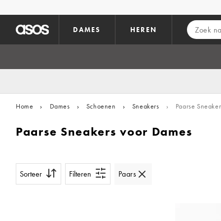
Ga direct naar inhoud
DAMES
HEREN
Home
›
Dames
›
Schoenen
›
Sneakers
›
Paarse Sneaker
Paarse Sneakers voor Dames
Sorteer
Filteren
Paars