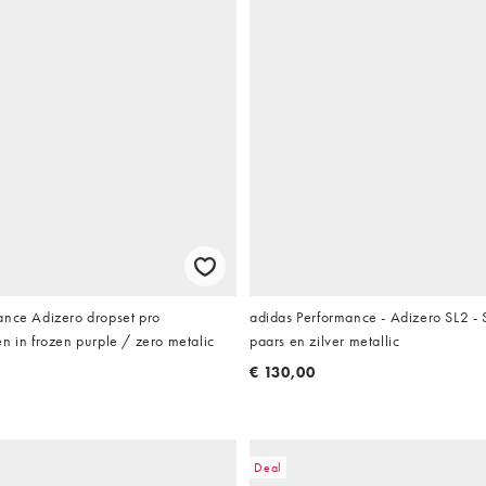
ance Adizero dropset pro
adidas Performance - Adizero SL2 -
n in frozen purple / zero metalic
paars en zilver metallic
€ 130,00
Deal