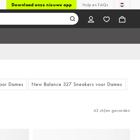
Download onze nieuwe app
Hulp en FAQs
voor Dames
New Balance 327 Sneakers voor Dames
Dam
43 stijlen gevonden