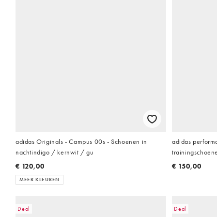
adidas Originals - Campus 00s - Schoenen in
adidas perform
nachtindigo / kernwit / gu
trainingschoene
€ 120,00
€ 150,00
MEER KLEUREN
Deal
Deal