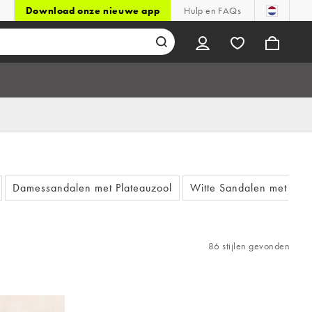
Download onze nieuwe app
Hulp en FAQs
Damessandalen met Plateauzool
Witte Sandalen met Sle
86 stijlen gevonden