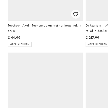
Topshop - Axel - Teensandalen met halfhoge hak in
Dr Martens - W
bruin
reliëf in donker
€ 44,99
€ 217,99
MEER KLEUREN
MEER KLEUREN