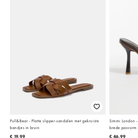
Pull&Bear - Platte slipper-sandalen met gekruiste
Simmi London -
bandjes in bruin
brede pasvorm 
€ 19,99
€ 46,99