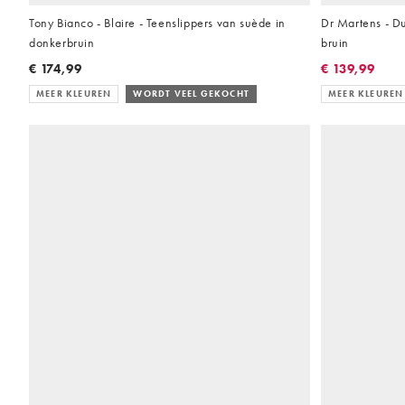
Tony Bianco - Blaire - Teenslippers van suède in
Dr Martens - D
donkerbruin
bruin
€ 174,99
€ 139,99
MEER KLEUREN
WORDT VEEL GEKOCHT
MEER KLEUREN