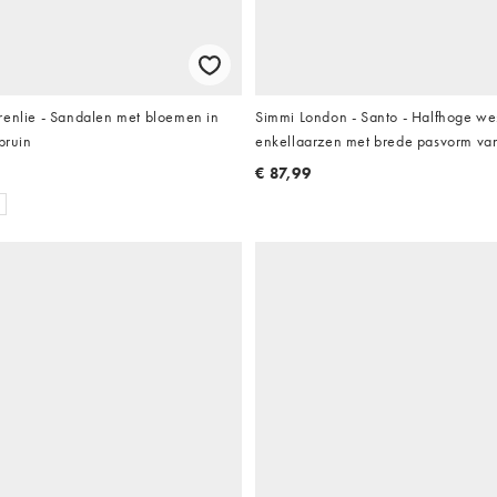
renlie - Sandalen met bloemen in
Simmi London - Santo - Halfhoge we
bruin
enkellaarzen met brede pasvorm van
met franjes in bruin
€ 87,99