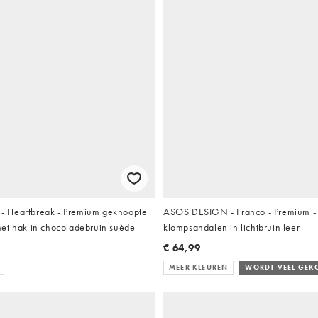
 Heartbreak - Premium geknoopte
ASOS DESIGN - Franco - Premium - 
et hak in chocoladebruin suède
klompsandalen in lichtbruin leer
€ 64,99
MEER KLEUREN
WORDT VEEL GEK