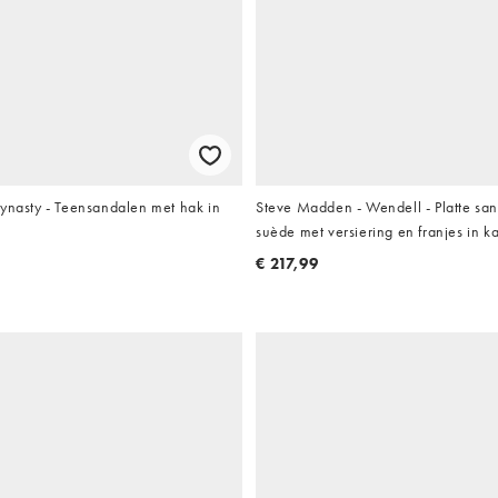
ynasty - Teensandalen met hak in
Steve Madden - Wendell - Platte sa
suède met versiering en franjes in k
€ 217,99