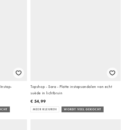
Instap-
Topshop - Sara - Platte instapsandalen van echt
suède in lichtbruin
€ 54,99
OCHT
MEER KLEUREN
WORDT VEEL GEKOCHT