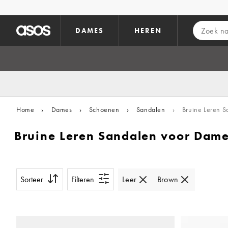
Ga direct naar inhoud
DAMES
HEREN
Home
›
Dames
›
Schoenen
›
Sandalen
›
Bruine Leren S
Bruine Leren Sandalen voor Dam
Sorteer
Filteren
Leer
Brown