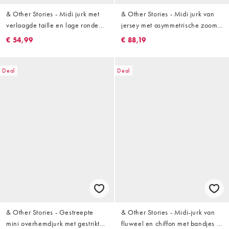
& Other Stories - Midi jurk met
& Other Stories - Midi jurk van
verlaagde taille en lage ronde
jersey met asymmetrische zoom
hals in chocoladebruin
en rimpeleffect in
€ 54,99
€ 88,19
chocoladebruin
Deal
Deal
& Other Stories - Gestreepte
& Other Stories - Midi-jurk van
mini overhemdjurk met gestrikte
fluweel en chiffon met bandjes in