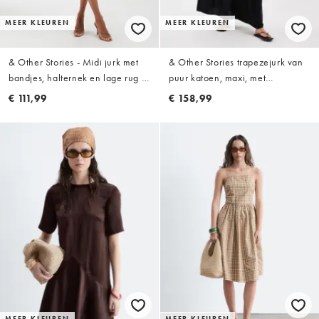
MEER KLEUREN
MEER KLEUREN
& Other Stories - Midi jurk met
& Other Stories trapezejurk van
bandjes, halternek en lage rug in
puur katoen, maxi, met
lichtblauw
verlaagde taille in zwart
€ 111,99
€ 158,99
MEER KLEUREN
MEER KLEUREN