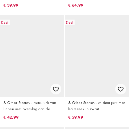
voorkant en kraagje in blauw en
bordeauxrood
€ 39,99
€ 64,99
wit
Deal
Deal
& Other Stories - Mini-jurk van
& Other Stories - Midaxi jurk met
linnen met overslag aan de
halternek in zwart
voorkant en pofmouwen in zwart
€ 42,99
€ 59,99