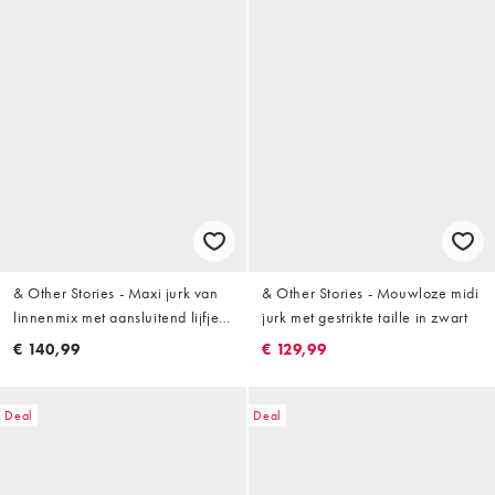
& Other Stories - Maxi jurk van
& Other Stories - Mouwloze midi
linnenmix met aansluitend lijfje
jurk met gestrikte taille in zwart
in geel
€ 140,99
€ 129,99
Deal
Deal