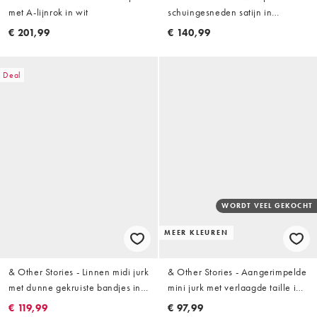
met A-lijnrok in wit
schuingesneden satijn in
champagne
€ 201,99
€ 140,99
Deal
WORDT VEEL GEKOCHT
MEER KLEUREN
& Other Stories - Linnen midi jurk
& Other Stories - Aangerimpelde
met dunne gekruiste bandjes in
mini jurk met verlaagde taille in
wit
chocoladebruin
€ 119,99
€ 97,99