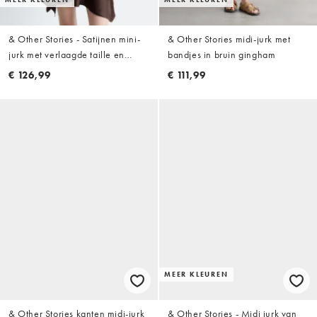
& Other Stories - Satijnen mini-
& Other Stories midi-jurk met
jurk met verlaagde taille en
bandjes in bruin gingham
zakdoekzoom in chocoladebruin
€ 126,99
€ 111,99
MEER KLEUREN
& Other Stories kanten midi-jurk
& Other Stories - Midi jurk van