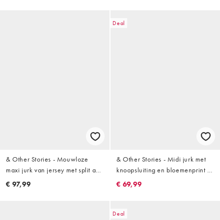
Deal
& Other Stories - Mouwloze
& Other Stories - Midi jurk met
maxi jurk van jersey met split aan
knoopsluiting en bloemenprint in
de achterkant in zwart
zwart
€ 97,99
€ 69,99
Deal