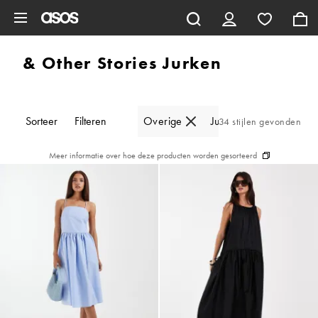
Ga direct naar inhoud
& Other Stories Jurken
Sorteer
Filteren
Overige
Jurken
34 stijlen gevonden
Meer informatie over hoe deze producten worden gesorteerd