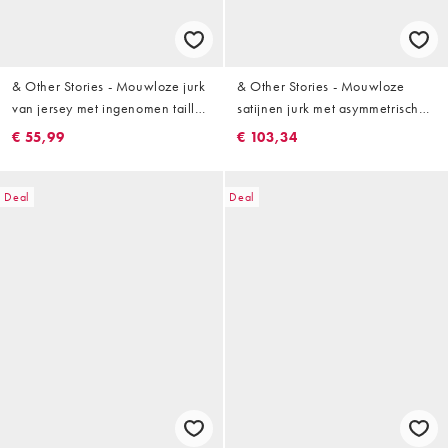
& Other Stories - Mouwloze jurk
& Other Stories - Mouwloze
van jersey met ingenomen taille
satijnen jurk met asymmetrische
in gemêleerd grijs
zoom in zwart
€ 55,99
€ 103,34
Deal
Deal