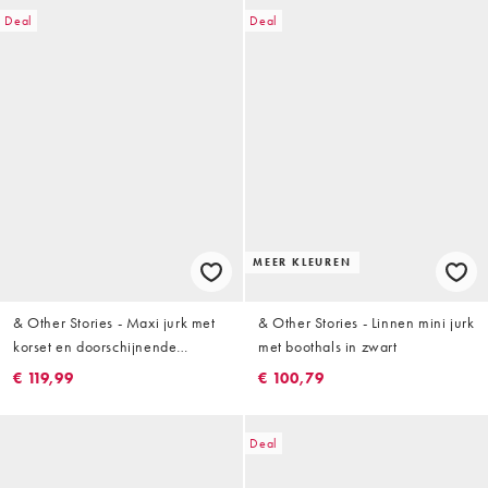
Deal
Deal
MEER KLEUREN
& Other Stories - Maxi jurk met
& Other Stories - Linnen mini jurk
korset en doorschijnende
met boothals in zwart
overrok in bessen-bordeauxrood
€ 119,99
€ 100,79
Deal