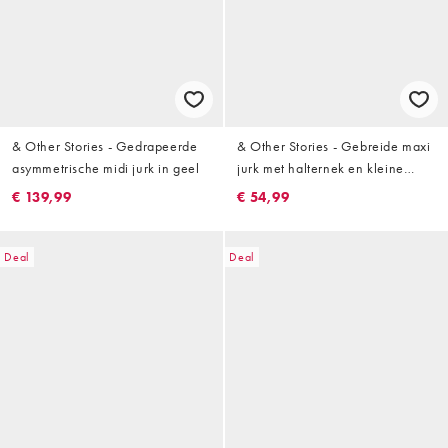
& Other Stories - Gedrapeerde
& Other Stories - Gebreide maxi
asymmetrische midi jurk in geel
jurk met halternek en kleine
uitsnijding in space-dye oranje
€ 139,99
€ 54,99
Deal
Deal