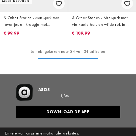
MEER KLEUREN
& Other Stories - Mini-jurk met
& Other Stories - Mini-jurk met
lovertjes en kraagje met
vierkante hals en wijde rok in
uitsnijding in zilvergrijs
zwart
€ 99,99
€ 109,99
Je hebt gekeken naar 34 van 34 artikelen
ASOS
1,8m
DOWNLOAD DE APP
Enkele van onze internationale websites: