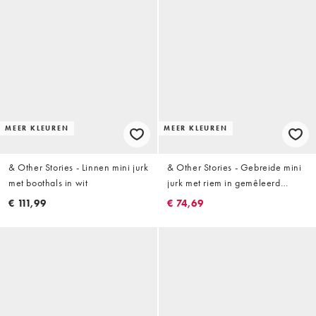
MEER KLEUREN
MEER KLEUREN
& Other Stories - Linnen mini jurk
& Other Stories - Gebreide mini
met boothals in wit
jurk met riem in gemêleerd
molbruin
€ 111,99
€ 74,69