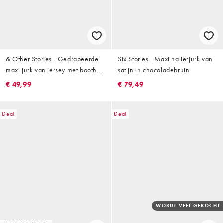
& Other Stories - Gedrapeerde
Six Stories - Maxi halterjurk van
maxi jurk van jersey met boothals
satijn in chocoladebruin
en gespdetail in beige
€ 49,99
€ 79,49
Deal
Deal
WORDT VEEL GEKOCHT