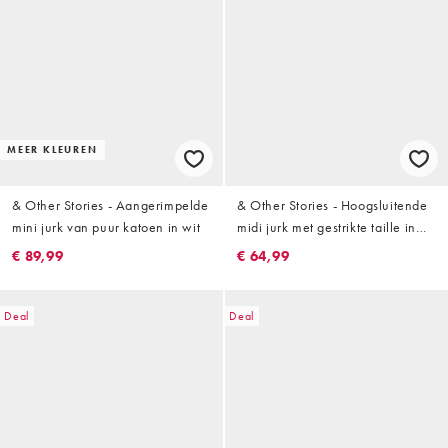
MEER KLEUREN
& Other Stories - Aangerimpelde
& Other Stories - Hoogsluitende
mini jurk van puur katoen in wit
midi jurk met gestrikte taille in
bruin
€ 89,99
€ 64,99
Deal
Deal