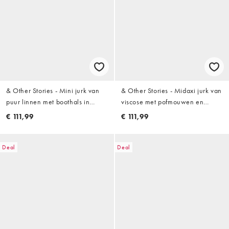
& Other Stories - Mini jurk van
& Other Stories - Midaxi jurk van
puur linnen met boothals in
viscose met pofmouwen en
chocoladebruin
gedraaide hartvormige halslijn
€ 111,99
€ 111,99
en bloemenprint in blauw
Deal
Deal