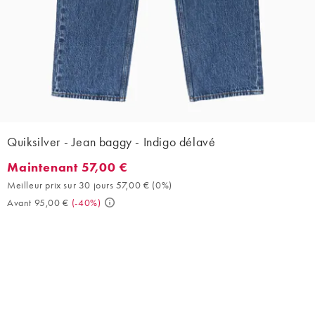
Quiksilver - Jean baggy - Indigo délavé
Maintenant 57,00 €
Maintenant 57,00 €. Meilleur prix sur 30 jours 57,00 € (0%). Ava
Meilleur prix sur 30 jours 57,00 €
(
0%
)
Avant 95,00 €
(
-40%
)