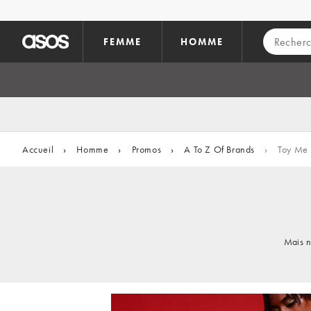
Aller au contenu principal
FEMME
HOMME
Accueil
›
Homme
›
Promos
›
A To Z Of Brands
›
Toy Me
Mais n