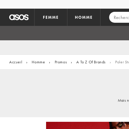
Aller au contenu principal
FEMME
HOMME
Accueil
›
Homme
›
Promos
›
A To Z Of Brands
›
Poler St
Mais n