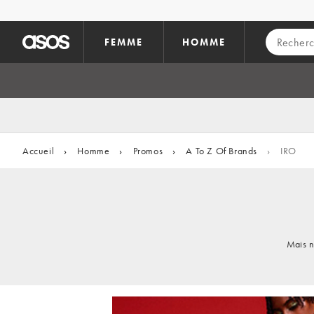
Aller au contenu principal
FEMME
HOMME
Accueil
›
Homme
›
Promos
›
A To Z Of Brands
›
IRO
Mais n