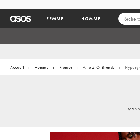
Aller au contenu principal
FEMME
HOMME
Accueil
›
Homme
›
Promos
›
A To Z Of Brands
›
Hyperg
Mais n