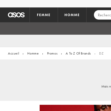
Aller au contenu principal
FEMME
HOMME
Accueil
›
Homme
›
Promos
›
A To Z Of Brands
›
DZ
Mais n