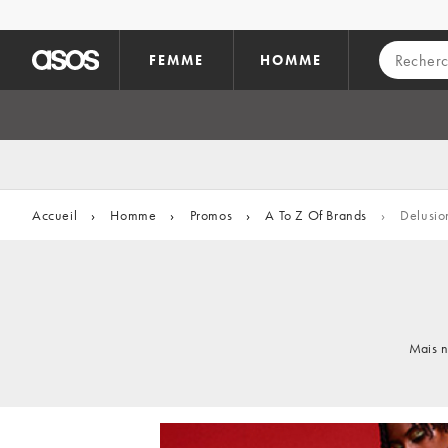
Aller au contenu principal
FEMME
HOMME
Accueil
›
Homme
›
Promos
›
A To Z Of Brands
›
Delusio
Mais n