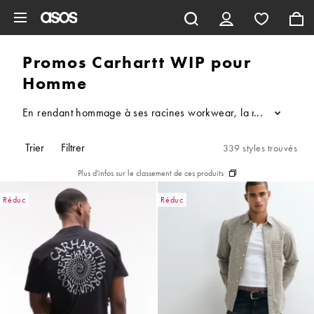
Aller au contenu principal
Promos Carhartt WIP pour
Homme
En rendant hommage à ses racines workwear, la marque Carhartt W
...
Trier
Filtrer
339 styles trouvés
Plus d'infos sur le classement de ces produits
Réduc
Réduc