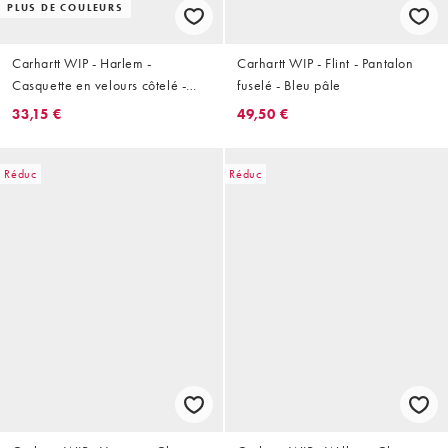
PLUS DE COULEURS
Carhartt WIP - Harlem -
Carhartt WIP - Flint - Pantalon
Casquette en velours côtelé -
fuselé - Bleu pâle
Marron
33,15 €
49,50 €
Réduc
Réduc