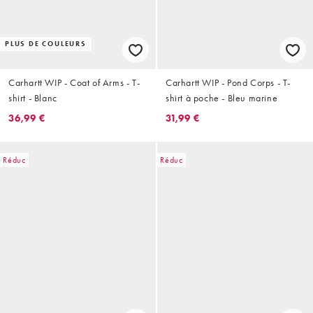
PLUS DE COULEURS
Carhartt WIP - Coat of Arms - T-
Carhartt WIP - Pond Corps - T-
shirt - Blanc
shirt à poche - Bleu marine
36,99 €
31,99 €
Réduc
Réduc