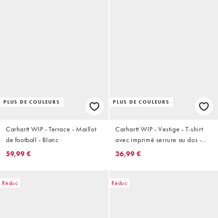
PLUS DE COULEURS
PLUS DE COULEURS
Carhartt WIP - Terrace - Maillot
Carhartt WIP - Vestige - T-shirt
de football - Blanc
avec imprimé serrure au dos -
Blanc
59,99 €
36,99 €
Réduc
Réduc