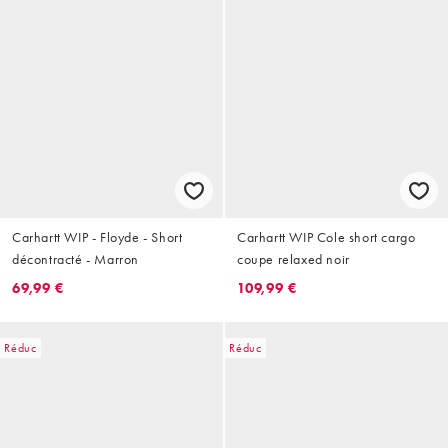
Carhartt WIP - Floyde - Short
Carhartt WIP Cole short cargo
décontracté - Marron
coupe relaxed noir
69,99 €
109,99 €
Réduc
Réduc