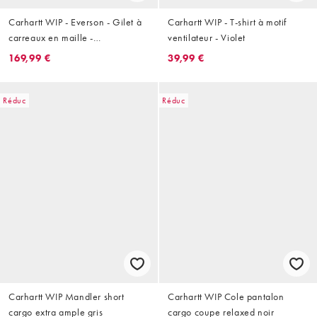
Carhartt WIP - Everson - Gilet à
Carhartt WIP - T-shirt à motif
carreaux en maille -
ventilateur - Violet
Marron/noir
169,99 €
39,99 €
Réduc
Réduc
Carhartt WIP Mandler short
Carhartt WIP Cole pantalon
cargo extra ample gris
cargo coupe relaxed noir