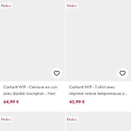
Réduc
Réduc
Carhartt WIP - Ceinture en cuir
Carhartt WIP - T-shirt avec
avec double inscription - Noir
imprimé voiture tamponneuse au
dos - Noir
64,99 €
43,99 €
Réduc
Réduc