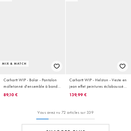
MIX & MATCH
Carhartt WIP - Bolar - Pantalon
Carhartt WIP - Helston - Veste en
molletonné d'ensemble à bandes
jean effet peintures éclaboussées
latérales - Noir
- Noir délavé
89,10 €
139,99 €
Vous avez vu 72 articles sur 339