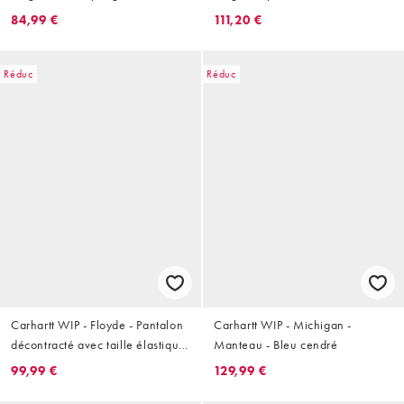
84,99 €
111,20 €
Réduc
Réduc
Carhartt WIP - Floyde - Pantalon
Carhartt WIP - Michigan -
décontracté avec taille élastique
Manteau - Bleu cendré
à cordon de serrage - Anthracite
99,99 €
129,99 €