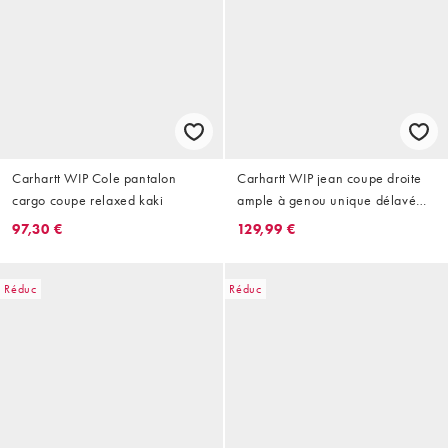
Carhartt WIP Cole pantalon
Carhartt WIP jean coupe droite
cargo coupe relaxed kaki
ample à genou unique délavé
marron
97,30 €
129,99 €
Réduc
Réduc