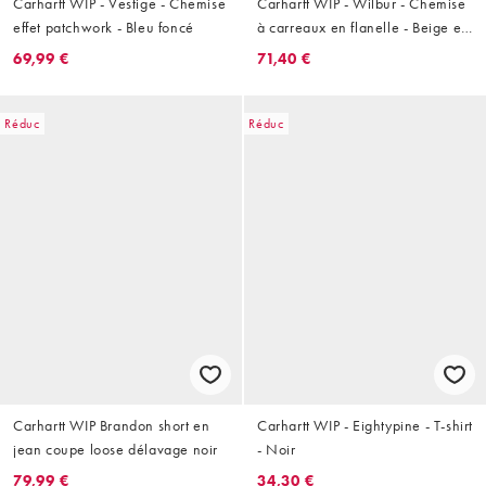
Carhartt WIP - Vestige - Chemise
Carhartt WIP - Wilbur - Chemise
effet patchwork - Bleu foncé
à carreaux en flanelle - Beige et
blanc
69,99 €
71,40 €
Réduc
Réduc
Carhartt WIP Brandon short en
Carhartt WIP - Eightypine - T-shirt
jean coupe loose délavage noir
- Noir
79,99 €
34,30 €