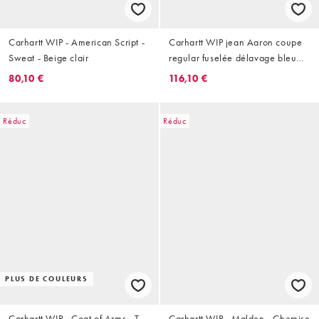
Carhartt WIP - American Script -
Carhartt WIP jean Aaron coupe
Sweat - Beige clair
regular fuselée délavage bleu
moyen
80,10 €
116,10 €
Réduc
Réduc
PLUS DE COULEURS
Carhartt WIP - Coat of Arms - T-
Carhartt WIP - Malden - Chemise