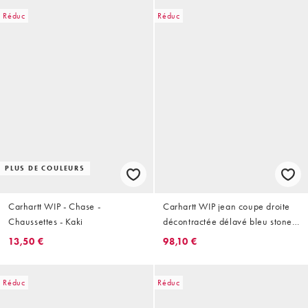
Réduc
Réduc
PLUS DE COULEURS
Carhartt WIP - Chase -
Carhartt WIP jean coupe droite
Chaussettes - Kaki
décontractée délavé bleu stone
wash
13,50 €
98,10 €
Réduc
Réduc