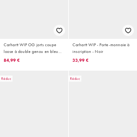
Carhartt WIP OG jorts coupe
Carhartt WIP - Porte-monnaie à
loose à double genou en bleu
inscription - Noir
délavé stone
84,99 €
33,99 €
Réduc
Réduc