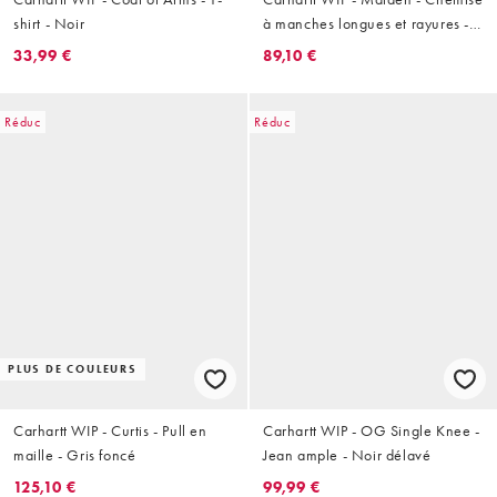
shirt - Noir
à manches longues et rayures -
Vert/blanc
33,99 €
89,10 €
Réduc
Réduc
PLUS DE COULEURS
Carhartt WIP - Curtis - Pull en
Carhartt WIP - OG Single Knee -
maille - Gris foncé
Jean ample - Noir délavé
125,10 €
99,99 €