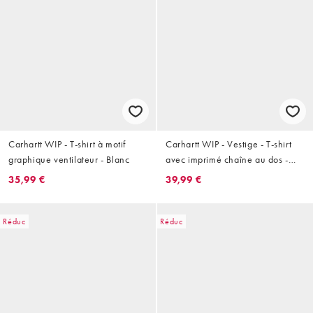
Carhartt WIP - T-shirt à motif
Carhartt WIP - Vestige - T-shirt
graphique ventilateur - Blanc
avec imprimé chaîne au dos -
Noir
35,99 €
39,99 €
Réduc
Réduc