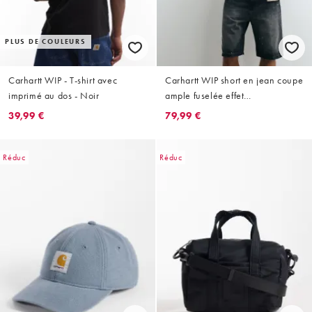
PLUS DE COULEURS
Carhartt WIP - T-shirt avec
Carhartt WIP short en jean coupe
imprimé au dos - Noir
ample fuselée effet
éclaboussures de peinture
39,99 €
79,99 €
délavé noir destroy
Réduc
Réduc