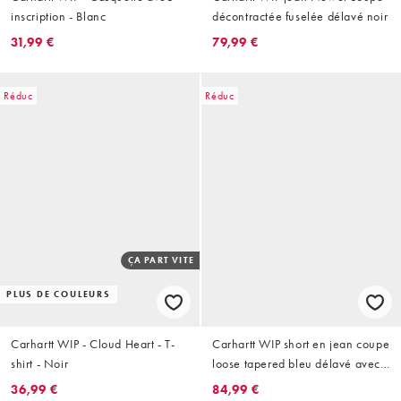
inscription - Blanc
décontractée fuselée délavé noir
31,99 €
79,99 €
Réduc
Réduc
ÇA PART VITE
PLUS DE COULEURS
Carhartt WIP - Cloud Heart - T-
Carhartt WIP short en jean coupe
shirt - Noir
loose tapered bleu délavé avec
effet éclaboussures de peinture
36,99 €
84,99 €