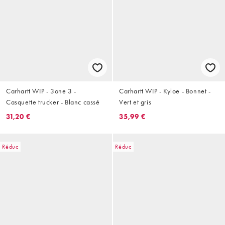
Carhartt WIP - 3one 3 -
Carhartt WIP - Kyloe - Bonnet -
Casquette trucker - Blanc cassé
Vert et gris
31,20 €
35,99 €
Réduc
Réduc