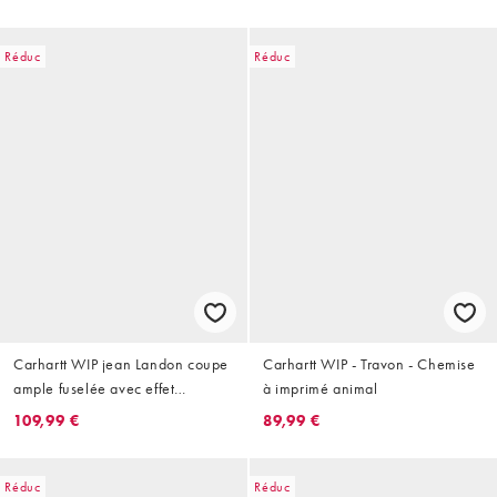
Réduc
Réduc
Carhartt WIP jean Landon coupe
Carhartt WIP - Travon - Chemise
ample fuselée avec effet
à imprimé animal
éclaboussures de peinture en
109,99 €
89,99 €
délavage bleu sale
Réduc
Réduc