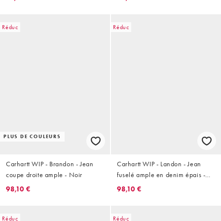
Réduc
Réduc
PLUS DE COULEURS
Carhartt WIP - Brandon - Jean
Carhartt WIP - Landon - Jean
coupe droite ample - Noir
fuselé ample en denim épais -
Bleu délavé
98,10 €
98,10 €
Réduc
Réduc