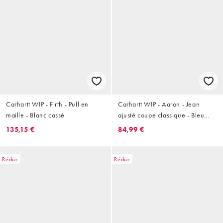
Carhartt WIP - Firth - Pull en
Carhartt WIP - Aaron - Jean
maille - Blanc cassé
ajusté coupe classique - Bleu
délavé effet usé
135,15 €
84,99 €
Réduc
Réduc