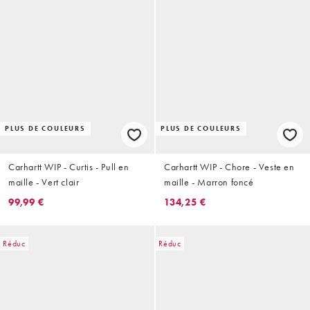
PLUS DE COULEURS
PLUS DE COULEURS
Carhartt WIP - Curtis - Pull en
Carhartt WIP - Chore - Veste en
maille - Vert clair
maille - Marron foncé
99,99 €
134,25 €
Réduc
Réduc