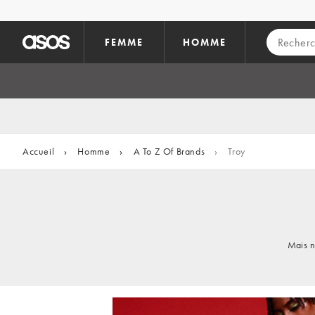
Aller au contenu principal
FEMME
HOMME
Accueil
›
Homme
›
A To Z Of Brands
›
Troy
Mais n