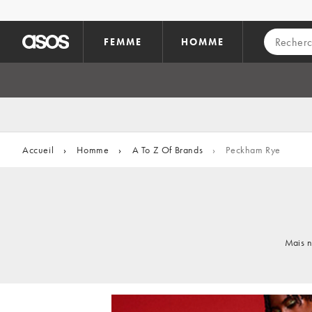
Aller au contenu principal
FEMME
HOMME
Accueil
›
Homme
›
A To Z Of Brands
›
Peckham Rye
Mais n