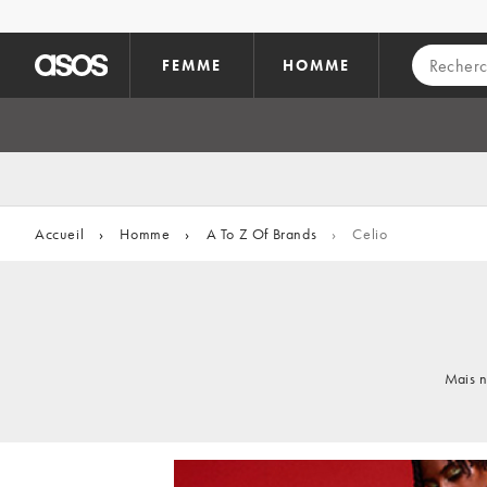
Aller au contenu principal
FEMME
HOMME
Accueil
›
Homme
›
A To Z Of Brands
›
Celio
Mais n