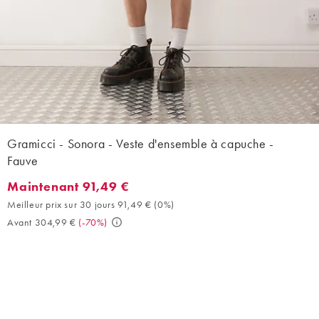
Gramicci - Sonora - Veste d'ensemble à capuche -
Fauve
Maintenant 91,49 €
Maintenant 91,49 €. Meilleur prix sur 30 jours 91,49 € (0%). Av
Meilleur prix sur 30 jours 91,49 €
(
0%
)
Avant 304,99 €
(
-70%
)