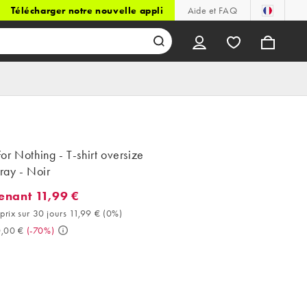
Télécharger notre nouvelle appli
Aide et FAQ
r Nothing - T-shirt oversize
pray - Noir
enant 11,99 €
nt 11,99 €. Meilleur prix sur 30 jours 11,99 € (0%). Avant 40,00 €
prix sur 30 jours 11,99 €
(
0%
)
0,00 €
(
-70%
)