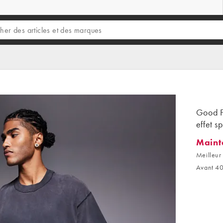
Good Fo
effet s
Maint
Maintena
Meilleur 
Avant 4