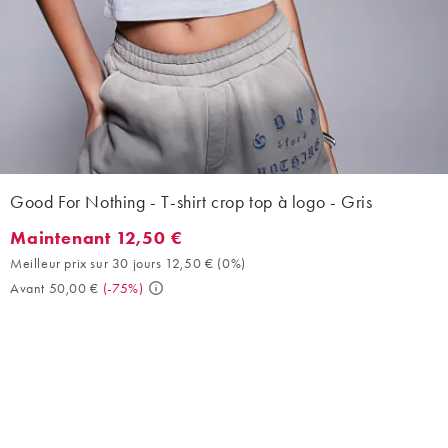
Good For Nothing - T-shirt crop top à logo - Gris
Maintenant 12,50 €
Maintenant 12,50 €. Meilleur prix sur 30 jours 12,50 € (0%). Av
Meilleur prix sur 30 jours 12,50 €
(
0%
)
Avant 50,00 €
(
-75%
)