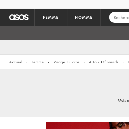
Aller au contenu principal
FEMME
HOMME
Accueil
›
Femme
›
Visage + Corps
›
A To Z Of Brands
›
Mais n