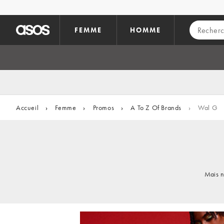
Aller au contenu principal
FEMME
HOMME
Accueil
›
Femme
›
Promos
›
A To Z Of Brands
›
Wal G
Mais n