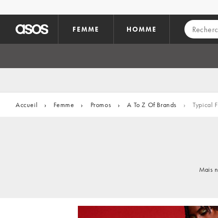
Aller au contenu principal
FEMME
HOMME
Accueil
›
Femme
›
Promos
›
A To Z Of Brands
›
Typical 
Mais n