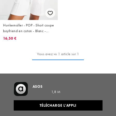
Hunkemoller - POP - Short coupe
boyfriend en coton - Blanc -
WHITE
16,50 €
Vous avez vu 1 article sur 1
ASOS
1,8 M
TÉLÉCHARGE L'APPLI