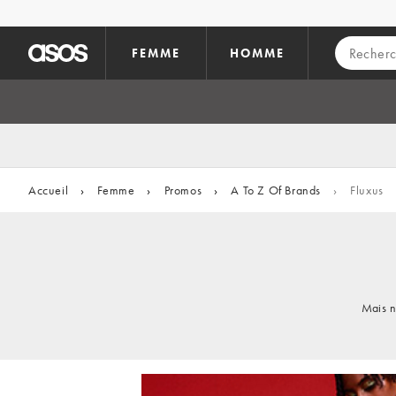
Aller au contenu principal
FEMME
HOMME
Accueil
›
Femme
›
Promos
›
A To Z Of Brands
›
Fluxus
Mais n