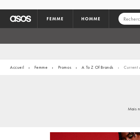
Aller au contenu principal
FEMME
HOMME
Accueil
›
Femme
›
Promos
›
A To Z Of Brands
›
Current 
Mais n