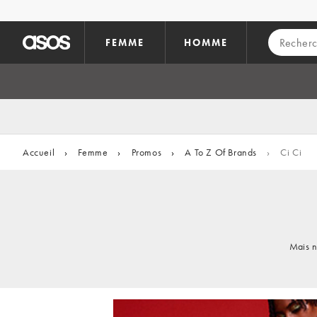
Aller au contenu principal
FEMME
HOMME
Accueil
›
Femme
›
Promos
›
A To Z Of Brands
›
Ci Ci
Mais n